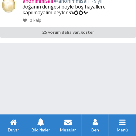
anonimmisali
@anonimmisali
9 yıl
doğanın dengesi böyle boş hayallere
kapilmayalim beyler 👰💍💍💎
0
kalp
25 yorum daha var, göster
Duvar
Bildirimler
Mesajlar
Ben
Menü