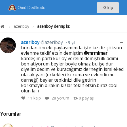
Omü Dedikodu
Giriş
azeriboy
azeriboy demiş ki:
azeriboy
@azeriboy
9 yıl
bundan önceki paylaşımımda işte kız diz çöksün
evlenme teklif etsin demiştim
@mrmimar
kardeşim parti kur oy verelim demişti.ilk adımı
ben atiyorum beyler böyle olmaz bu işe dur
diyelim dedim ve kuracağımız dernegin ismi eked
olacak yani (erkekleri koruma ve evlendirme
derneği) beyler tepkinizi dile getirin
korkmayin.birakin kizlar teklif etsin.biraz cool
olun la :)
11
kalp
28 yorum
0
paylaş
Yorumlar