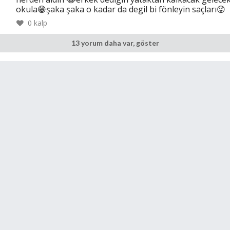
okula😁şaka şaka o kadar da degil bi fönleyin saçları😜
0
kalp
13 yorum daha var, göster