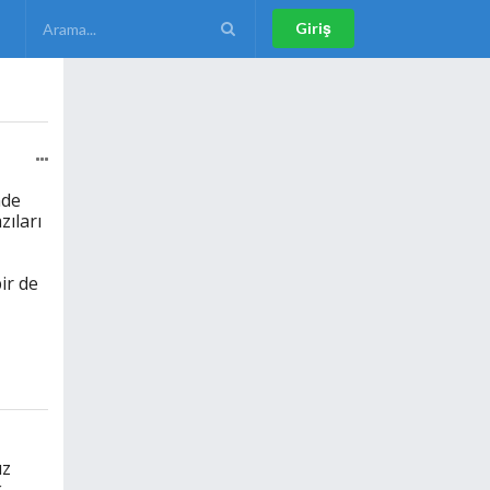
Giriş
nde
zıları
ir de
ız
k