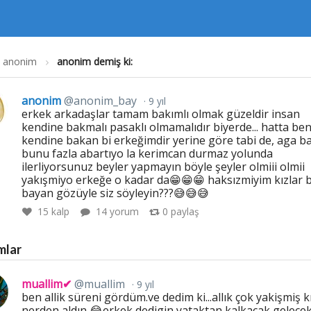
anonim
anonim demiş ki:
anonim
@anonim_bay
9 yıl
erkek arkadaşlar tamam bakımlı olmak güzeldir insan
kendine bakmalı pasaklı olmamalıdır biyerde... hatta be
kendine bakan bi erkeğimdir yerine göre tabi de, aga ba
bunu fazla abartıyo la kerimcan durmaz yolunda
ilerliyorsunuz beyler yapmayın böyle şeyler olmiii olmii
yakışmiyo erkeğe o kadar da😁😁😁 haksızmiyim kızlar b
bayan gözüyle siz söyleyin???😅😅😅
15
kalp
14 yorum
0
paylaş
mlar
muallim✔
@muallim
9 yıl
ben allik süreni gördüm.ve dedim ki...allık çok yakişmiş k
nerden aldın 😂erkek dedigin yataktan kalkacak gelece