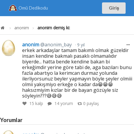
Omü Dedikodu
Giriş
anonim
anonim demiş ki:
anonim
@anonim_bay
9 yıl
erkek arkadaşlar tamam bakımlı olmak güzeldir
insan kendine bakmalı pasaklı olmamalıdır
biyerde... hatta bende kendine bakan bi
erkeğimdir yerine göre tabi de, aga bazıları bunu
fazla abartıyo la kerimcan durmaz yolunda
ilerliyorsunuz beyler yapmayın böyle şeyler olmiii
olmii yakışmiyo erkeğe o kadar da😁😁😁
haksızmiyim kızlar bir de bayan gözüyle siz
söyleyin???😅😅😅
15
kalp
14 yorum
0
paylaş
Yorumlar