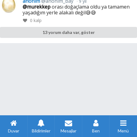
anonim
@anonim_bay
9 yıl
@murekkep
orası doğaçlama oldu ya tamamen
yaşadığım yerle alakalı değil😅😅
0
kalp
13 yorum daha var, göster
Duvar
Bildirimler
Mesajlar
Ben
Menü