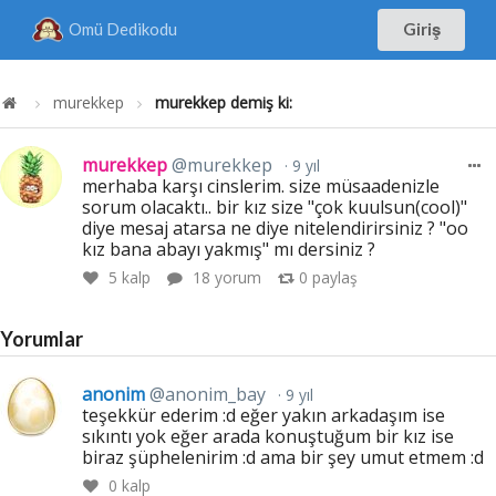
Omü Dedikodu
Giriş
murekkep
murekkep demiş ki:
murekkep
@murekkep
9 yıl
merhaba karşı cinslerim. size müsaadenizle
sorum olacaktı.. bir kız size "çok kuulsun(cool)"
diye mesaj atarsa ne diye nitelendirirsiniz ? "oo
kız bana abayı yakmış" mı dersiniz ?
5
kalp
18 yorum
0
paylaş
Yorumlar
anonim
@anonim_bay
9 yıl
teşekkür ederim :d eğer yakın arkadaşım ise
sıkıntı yok eğer arada konuştuğum bir kız ise
biraz şüphelenirim :d ama bir şey umut etmem :d
0
kalp