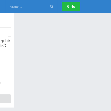
Giriş
ep bir
mi😔
m