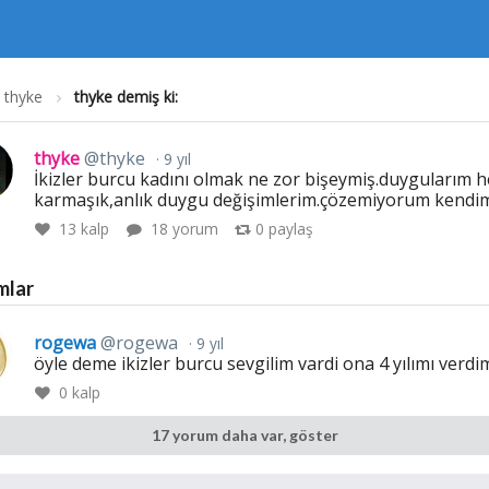
thyke
thyke demiş ki:
thyke
@thyke
9 yıl
İkizler burcu kadını olmak ne zor bişeymiş.duygularım h
karmaşık,anlık duygu değişimlerim.çözemiyorum kendi
13
kalp
18 yorum
0
paylaş
mlar
rogewa
@rogewa
9 yıl
öyle deme ikizler burcu sevgilim vardi ona 4 yılımı verdi
0
kalp
17 yorum daha var, göster