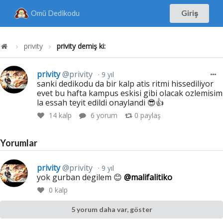
Omü Dedikodu
Giriş
privity
privity demiş ki:
privity
@privity
9 yıl
sanki dedikodu da bir kalp atis ritmi hissediliyor
evet bu hafta kampus eskisi gibi olacak ozlemisim
la essah teyit edildi onaylandi 😎👍
14
kalp
6 yorum
0
paylaş
Yorumlar
privity
@privity
9 yıl
yok gurban degilem 😊
@malifalitiko
0
kalp
5 yorum daha var, göster