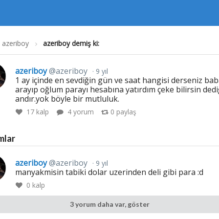
azeriboy
azeriboy demiş ki:
azeriboy
@azeriboy
9 yıl
1 ay içinde en sevdiğin gün ve saat hangisi derseniz ba
arayıp oğlum parayı hesabına yatırdım çeke bilirsin dedi
andır.yok böyle bir mutluluk.
17
kalp
4 yorum
0
paylaş
mlar
azeriboy
@azeriboy
9 yıl
manyakmisin tabiki dolar uzerinden deli gibi para :d
0
kalp
3 yorum daha var, göster