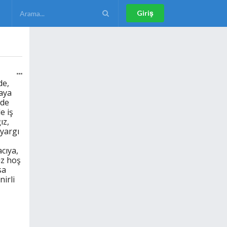
Giriş
de,
aya
ide
e iş
ız,
nyargı
acıya,
iz hoş
sa
irli