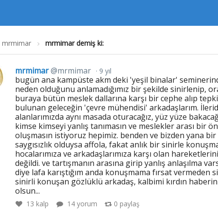
mrmimar
mrmimar demiş ki:
mrmimar
@mrmimar
9 yıl
bugün ana kampüste akm deki 'yeşil binalar' seminerin
neden olduğunu anlamadığımız bir şekilde sinirlenip, or
buraya bütün meslek dallarına karşı bir cephe alıp tepk
bulunan geleceğin 'çevre mühendisi' arkadaşlarım. İlerid
alanlarımızda aynı masada oturacağız, yüz yüze bakacağ
kimse kimseyi yanlış tanımasın ve meslekler arası bir ö
oluşmasın istiyoruz hepimiz. benden ve bizden yana bir
saygısızlık olduysa affola, fakat anlık bir sinirle konuşm
hocalarımıza ve arkadaşlarımıza karşı olan hareketlerin
değildi. ve tartışmanın arasına girip yanlış anlaşılma var
diye lafa karıştığım anda konuşmama fırsat vermeden sin
sinirli konuşan gözlüklü arkadaş, kalbimi kırdın haberin
olsun...
13
kalp
14 yorum
0
paylaş