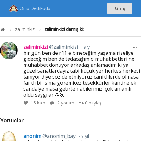
Omü Dedikodu
Giriş
zaliminkizi
zaliminkizi demiş ki:
zaliminkizi
@zaliminkizi
9 yıl
bir gün ben de r11 e bineceğim yaşama rizeliye
gideceğim ben de tadacağım o muhabbetleri ne
muhabbet dönüyor arkadaş anlamadım ki ya
güzel sanatlardayız tabi küçük yer herkes herkesi
tanıyor diye söz de etmiyoruz caniklilerde olmasa
farklı bir sima göremicez teşekkürler kantine ek
sandalye masa getirten abilerimiz. çok anlamlı
oldu saygılar 👏🏽
15
kalp
2 yorum
0
paylaş
Yorumlar
anonim
@anonim_bay
9 yıl