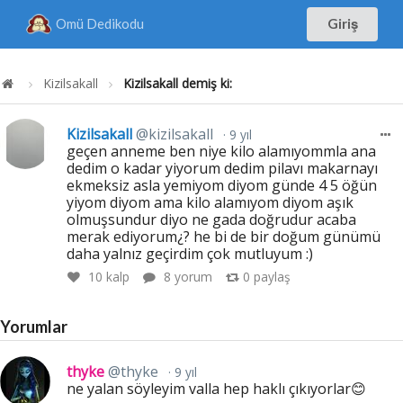
Omü Dedikodu
Giriş
Kizilsakall
Kizilsakall demiş ki:
Kizilsakall
@kizilsakall
9 yıl
geçen anneme ben niye kilo alamıyommla ana
dedim o kadar yiyorum dedim pilavı makarnayı
ekmeksiz asla yemiyom diyom günde 4 5 öğün
yiyom diyom ama kilo alamıyom diyom aşık
olmuşsundur diyo ne gada doğrudur acaba
merak ediyorum¿? he bi de bir doğum günümü
daha yalnız geçirdim çok mutluyum :)
10
kalp
8 yorum
0
paylaş
Yorumlar
thyke
@thyke
9 yıl
ne yalan söyleyim valla hep haklı çıkıyorlar😊