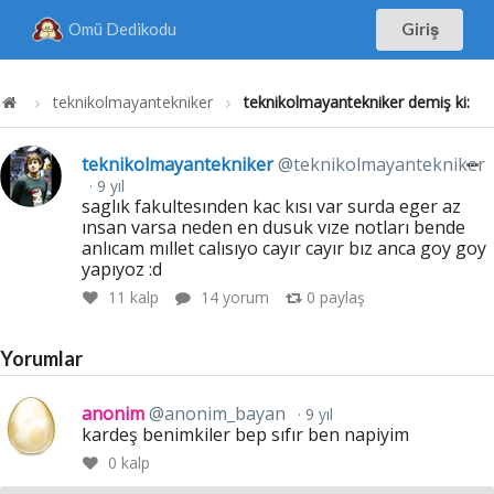
Omü Dedikodu
Giriş
teknikolmayantekniker
teknikolmayantekniker demiş ki:
teknikolmayantekniker
@teknikolmayantekniker
9 yıl
saglık fakultesınden kac kısı var surda eger az
ınsan varsa neden en dusuk vıze notları bende
anlıcam mıllet calısıyo cayır cayır bız anca goy goy
yapıyoz :d
11
kalp
14 yorum
0
paylaş
Yorumlar
anonim
@anonim_bayan
9 yıl
kardeş benimkiler bep sıfır ben napiyim
0
kalp