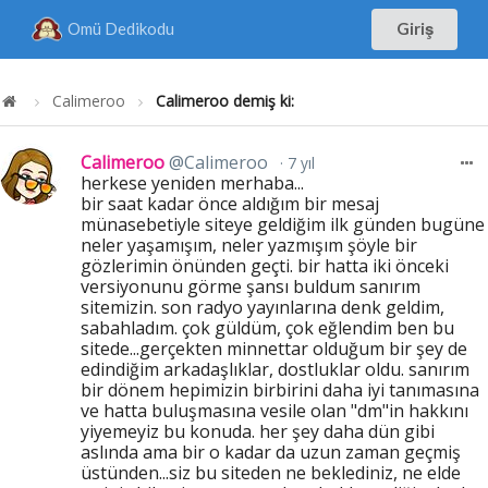
Omü Dedikodu
Giriş
Calimeroo
Calimeroo demiş ki:
Calimeroo
@Calimeroo
7 yıl
herkese yeniden merhaba...
bir saat kadar önce aldığım bir mesaj
münasebetiyle siteye geldiğim ilk günden bugüne
neler yaşamışım, neler yazmışım şöyle bir
gözlerimin önünden geçti. bir hatta iki önceki
versiyonunu görme şansı buldum sanırım
sitemizin. son radyo yayınlarına denk geldim,
sabahladım. çok güldüm, çok eğlendim ben bu
sitede...gerçekten minnettar olduğum bir şey de
edindiğim arkadaşlıklar, dostluklar oldu. sanırım
bir dönem hepimizin birbirini daha iyi tanımasına
ve hatta buluşmasına vesile olan "dm"in hakkını
yiyemeyiz bu konuda. her şey daha dün gibi
aslında ama bir o kadar da uzun zaman geçmiş
üstünden...siz bu siteden ne beklediniz, ne elde