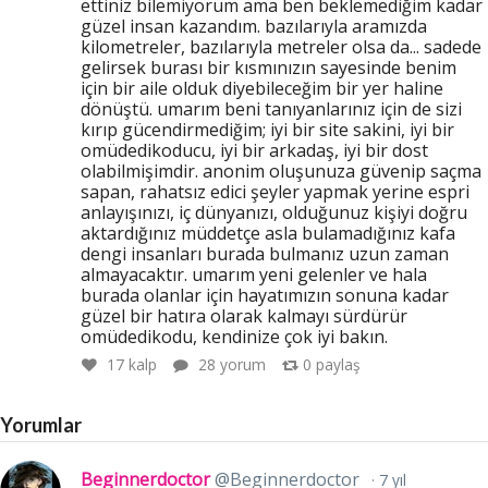
ettiniz bilemiyorum ama ben beklemediğim kadar
güzel insan kazandım. bazılarıyla aramızda
kilometreler, bazılarıyla metreler olsa da... sadede
gelirsek burası bir kısmınızın sayesinde benim
için bir aile olduk diyebileceğim bir yer haline
dönüştü. umarım beni tanıyanlarınız için de sizi
kırıp gücendirmediğim; iyi bir site sakini, iyi bir
omüdedikoducu, iyi bir arkadaş, iyi bir dost
olabilmişimdir. anonim oluşunuza güvenip saçma
sapan, rahatsız edici şeyler yapmak yerine espri
anlayışınızı, iç dünyanızı, olduğunuz kişiyi doğru
aktardığınız müddetçe asla bulamadığınız kafa
dengi insanları burada bulmanız uzun zaman
almayacaktır. umarım yeni gelenler ve hala
burada olanlar için hayatımızın sonuna kadar
güzel bir hatıra olarak kalmayı sürdürür
omüdedikodu, kendinize çok iyi bakın.
17
kalp
28 yorum
0
paylaş
Yorumlar
Beginnerdoctor
@Beginnerdoctor
7 yıl