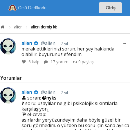
Omü Dedikodu
Giriş
alien
alien demiş ki:
alien
@alien
7 yıl
merak ettiklerinizi sorun. her şey hakkında
olabilir. buyurunuz efendim.
6
kalp
17 yorum
0
paylaş
Yorumlar
alien
@alien
7 yıl
👤 soran:
@nyks
❓ soru: uzaylılar ne gibi psikolojik sıkıntılarla
karşılaşıyor¿
💬 el-cevap:
asırlardır yeryüzündeyim daha böyle güzel bir
soru görmedim. o yüzden bu soru için sana ayrıca