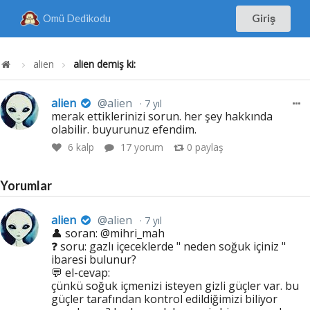
Omü Dedikodu
Giriş
alien
alien demiş ki:
alien
@alien
7 yıl
merak ettiklerinizi sorun. her şey hakkında
olabilir. buyurunuz efendim.
6
kalp
17 yorum
0
paylaş
Yorumlar
alien
@alien
7 yıl
👤 soran: @mihri_mah
❓ soru: gazlı içeceklerde " neden soğuk içiniz "
ibaresi bulunur?
💬 el-cevap:
çünkü soğuk içmenizi isteyen gizli güçler var. bu
güçler tarafından kontrol edildiğimizi biliyor