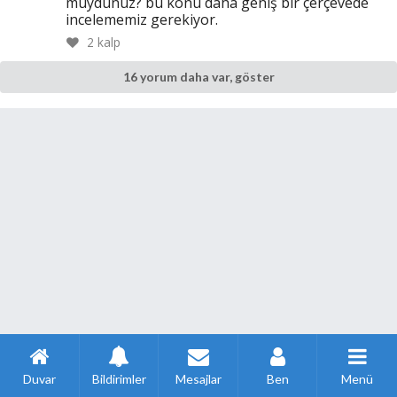
muydunuz? bu konu daha geniş bir çerçevede
incelememiz gerekiyor.
2
kalp
16 yorum daha var, göster
Duvar
Bildirimler
Mesajlar
Ben
Menü