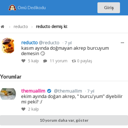
Omü Dedikodu
Giriş
reducto
reducto demiş ki:
reducto
@reducto
7 yıl
kasım ayında doğmayan akrep burcuyum
demesin 🙄
5
kalp
11 yorum
0
paylaş
Yorumlar
themuallim
@themuallim
7 yıl
ekim ayında doğan akrep, " burcu'yum" diyebilir
mi peki? :/
2
kalp
10 yorum daha var, göster