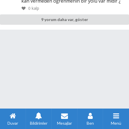
kan vermeden öğrenmenin bir yolu var mıdır ¿
0
kalp
9 yorum daha var, göster
Duvar
Bildirimler
Mesajlar
Ben
Menü