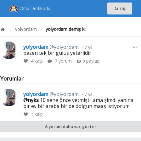
Omü Dedikodu
Giriş
yolyordam
yolyordam demiş ki:
yolyordam
@yolyordam
7 yıl
bazen tek bir gülüş yeterlidir
4
kalp
7 yorum
0
paylaş
Yorumlar
yolyordam
@yolyordam
7 yıl
@nyks
10 sene önce yetmişti. ama şimdi yanina
bir ev bir araba bir de dolgun maaş istiyorum
1
kalp
6 yorum daha var, göster