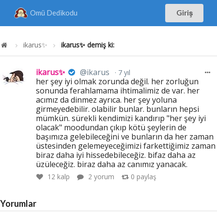
Omü Dedikodu
Giriş
ikarus✨
ikarus✨ demiş ki:
ikarus✨
@ikarus
7 yıl
her şey iyi olmak zorunda değil. her zorluğun
sonunda ferahlamama ihtimalimiz de var. her
acımız da dinmez ayrıca. her şey yoluna
girmeyedebilir. olabilir bunlar. bunların hepsi
mümkün. sürekli kendimizi kandırıp "her şey iyi
olacak" moodundan çıkıp kötü şeylerin de
başımıza gelebileceğini ve bunların da her zaman
üstesinden gelemeyeceğimizi farkettiğimiz zaman
biraz daha iyi hissedebileceğiz. bifaz daha az
üzüleceğiz. biraz daha az canımız yanacak.
12
kalp
2 yorum
0
paylaş
Yorumlar