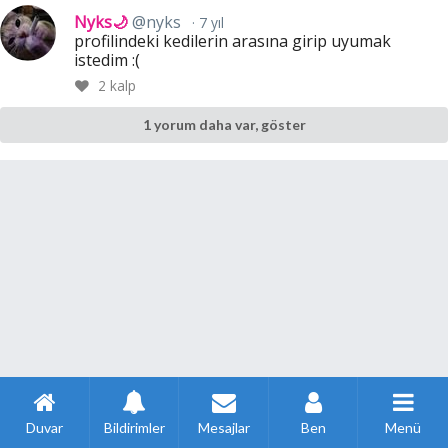
Nyks🌙
@nyks
7 yıl
profilindeki kedilerin arasına girip uyumak
istedim :(
2
kalp
1 yorum daha var, göster
Duvar
Bildirimler
Mesajlar
Ben
Menü