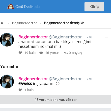
Omü Dedikodu
Giriş
Beginnerdoctor
Beginnerdoctor demiş ki:
Beginnerdoctor
@Beginnerdoctor
7 yıl
anatomi sunumuna baktıkça elendiğimi
hissetmem normal mi :(
19
kalp
46 yorum
0
paylaş
Yorumlar
Beginnerdoctor
@Beginnerdoctor
7 yıl
@weiss
inş yaparım 😑
1
kalp
45 yorum daha var, göster