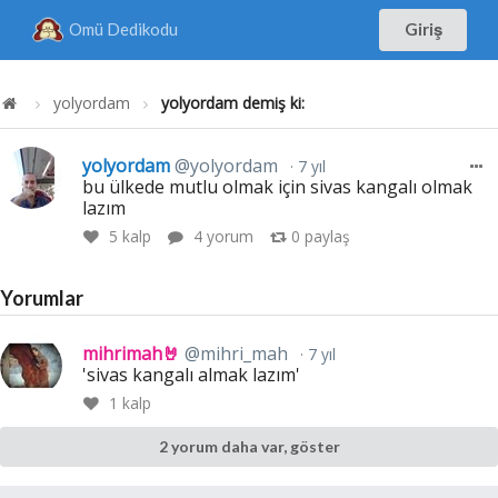
Omü Dedikodu
Giriş
yolyordam
yolyordam demiş ki:
yolyordam
@yolyordam
7 yıl
bu ülkede mutlu olmak için sivas kangalı olmak
lazım
5
kalp
4 yorum
0
paylaş
Yorumlar
mihrimah🤘
@mihri_mah
7 yıl
'sivas kangalı almak lazım'
1
kalp
2 yorum daha var, göster