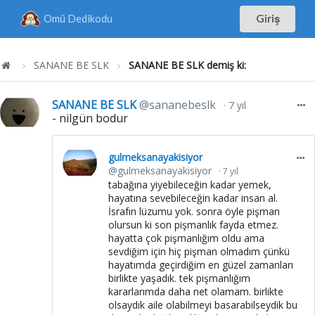
Omü Dedikodu
Giriş
SANANE BE SLK
SANANE BE SLK demiş ki:
SANANE BE SLK
@sananebeslk
7 yıl
- nilgün bodur
gulmeksanayakisiyor
@gulmeksanayakisiyor
7 yıl
tabağına yiyebileceğin kadar yemek,
hayatına sevebileceğin kadar insan al.
İsrafın lüzumu yok. sonra öyle pişman
olursun ki son pişmanlık fayda etmez.
hayatta çok pişmanlığım oldu ama
sevdiğim için hiç pişman olmadım çünkü
hayatımda geçirdiğim en güzel zamanları
birlikte yaşadık. tek pişmanlığım
kararlarımda daha net olamam. birlikte
olsaydık aile olabilmeyi basarabilseydik bu