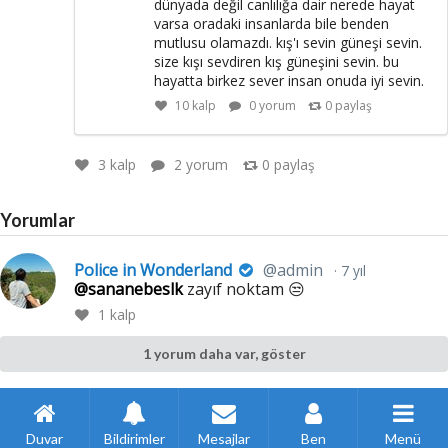
dünyada değil canlılığa dair nerede hayat
varsa oradaki insanlarda bile benden
mutlusu olamazdı. kış'ı sevin güneşi sevin.
size kışı sevdiren kış güneşini sevin. bu
hayatta birkez sever insan onuda iyi sevin.
10
kalp
0 yorum
0
paylaş
3
kalp
2 yorum
0
paylaş
Yorumlar
Police in Wonderland
@admin
7 yıl
@sananebeslk
zayıf noktam 😒
1
kalp
1 yorum daha var, göster
Duvar
Bildirimler
Mesajlar
Ben
Menü