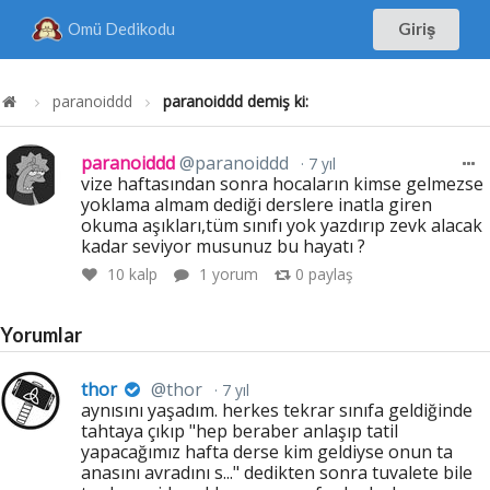
Omü Dedikodu
Giriş
paranoiddd
paranoiddd demiş ki:
paranoiddd
@paranoiddd
7 yıl
vize haftasından sonra hocaların kimse gelmezse
yoklama almam dediği derslere inatla giren
okuma aşıkları,tüm sınıfı yok yazdırıp zevk alacak
kadar seviyor musunuz bu hayatı ?
10
kalp
1 yorum
0
paylaş
Yorumlar
thor
@thor
7 yıl
aynısını yaşadım. herkes tekrar sınıfa geldiğinde
tahtaya çıkıp "hep beraber anlaşıp tatil
yapacağımız hafta derse kim geldiyse onun ta
anasını avradını s..." dedikten sonra tuvalete bile