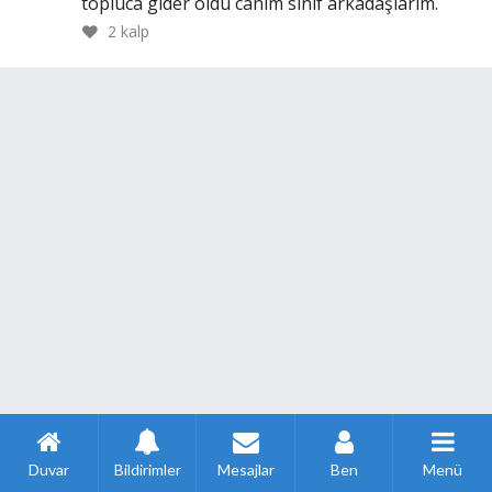
topluca gider oldu canım sınıf arkadaşlarım.
2
kalp
Duvar
Bildirimler
Mesajlar
Ben
Menü