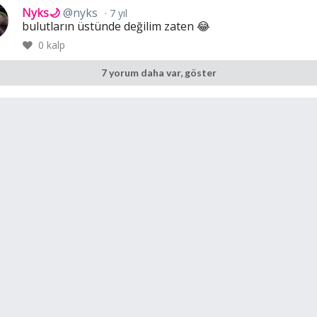
Nyks🌙
@nyks
7 yıl
bulutların üstünde değilim zaten 😂
0
kalp
7 yorum daha var, göster