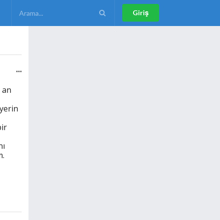
Giriş
 an
yerin
ir
nı
m.