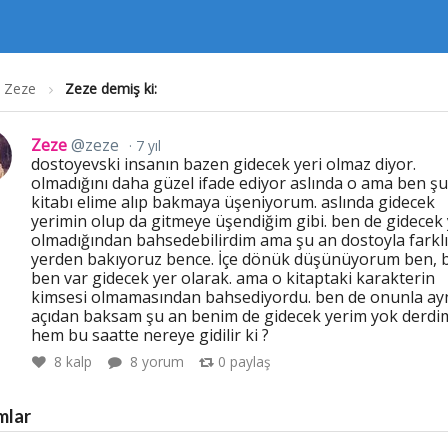
Zeze
Zeze demiş ki:
Zeze
@zeze
7 yıl
dostoyevski insanın bazen gidecek yeri olmaz diyor.
olmadığını daha güzel ifade ediyor aslında o ama ben şu
kitabı elime alıp bakmaya üşeniyorum. aslında gidecek
yerimin olup da gitmeye üşendiğim gibi. ben de gidecek 
olmadığından bahsedebilirdim ama şu an dostoyla farklı
yerden bakıyoruz bence. İçe dönük düşünüyorum ben, b
ben var gidecek yer olarak. ama o kitaptaki karakterin
kimsesi olmamasından bahsediyordu. ben de onunla ay
açıdan baksam şu an benim de gidecek yerim yok derdi
hem bu saatte nereye gidilir ki ?
8
kalp
8 yorum
0
paylaş
mlar