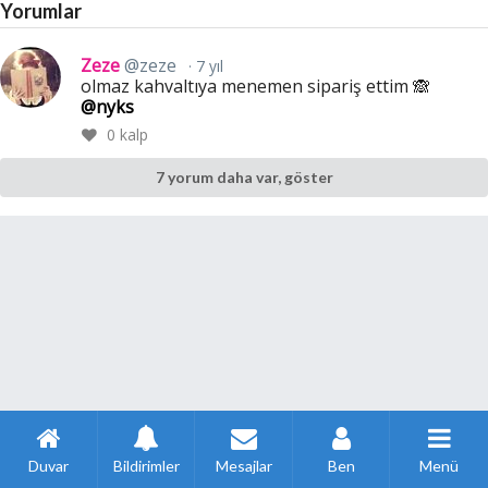
Yorumlar
Zeze
@zeze
7 yıl
olmaz kahvaltıya menemen sipariş ettim 🙈
@nyks
0
kalp
7 yorum daha var, göster
Duvar
Bildirimler
Mesajlar
Ben
Menü