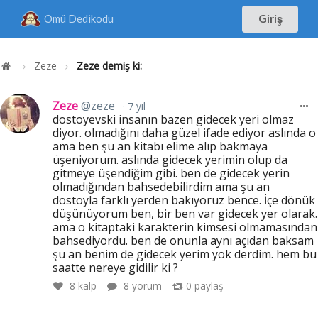
Omü Dedikodu
Giriş
Zeze
Zeze demiş ki:
Zeze
@zeze
7 yıl
dostoyevski insanın bazen gidecek yeri olmaz
diyor. olmadığını daha güzel ifade ediyor aslında o
ama ben şu an kitabı elime alıp bakmaya
üşeniyorum. aslında gidecek yerimin olup da
gitmeye üşendiğim gibi. ben de gidecek yerin
olmadığından bahsedebilirdim ama şu an
dostoyla farklı yerden bakıyoruz bence. İçe dönük
düşünüyorum ben, bir ben var gidecek yer olarak.
ama o kitaptaki karakterin kimsesi olmamasından
bahsediyordu. ben de onunla aynı açıdan baksam
şu an benim de gidecek yerim yok derdim. hem bu
saatte nereye gidilir ki ?
8
kalp
8 yorum
0
paylaş