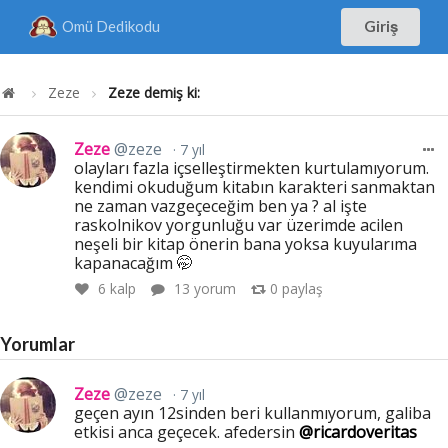
Omü Dedikodu
Giriş
Zeze
Zeze demiş ki:
Zeze
@zeze
7 yıl
olayları fazla içselleştirmekten kurtulamıyorum.
kendimi okuduğum kitabın karakteri sanmaktan
ne zaman vazgeçeceğim ben ya ? al işte
raskolnikov yorgunluğu var üzerimde acilen
neşeli bir kitap önerin bana yoksa kuyularıma
kapanacağım 🤭
6
kalp
13 yorum
0
paylaş
Yorumlar
Zeze
@zeze
7 yıl
geçen ayın 12sinden beri kullanmıyorum, galiba
etkisi anca geçecek. afedersin
@ricardoveritas