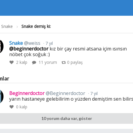
Snake
Snake demiş ki:
Snake
@weiss
7 yıl
@beginnerdoctor
kız bir çay resmi atsana içim ısınsın
nöbet çok soğuk :)
2
kalp
11 yorum
0
paylaş
mlar
Beginnerdoctor
@Beginnerdoctor
7 yıl
yarın hastaneye gelebilirim o yüzden demiştim sen bilir
0
kalp
10 yorum daha var, göster