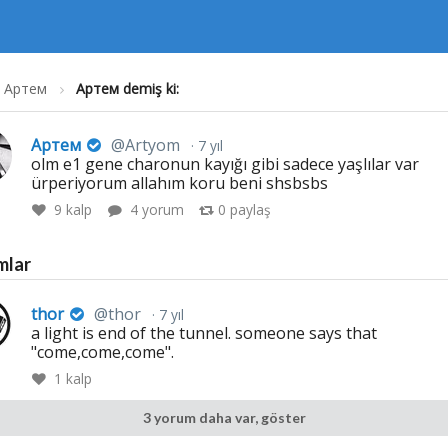
Артем
Артем demiş ki:
Артем
@Artyom
7 yıl
olm e1 gene charonun kayığı gibi sadece yaşlılar var
ürperiyorum allahım koru beni shsbsbs
9
kalp
4 yorum
0
paylaş
mlar
thor
@thor
7 yıl
a light is end of the tunnel. someone says that
"come,come,come".
1
kalp
3 yorum daha var, göster