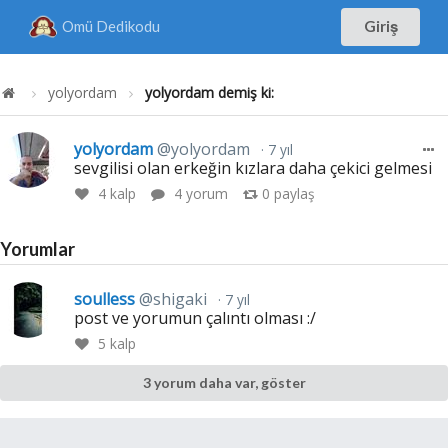
Omü Dedikodu
Giriş
yolyordam
yolyordam demiş ki:
yolyordam
@yolyordam
7 yıl
sevgilisi olan erkeğin kızlara daha çekici gelmesi
4
kalp
4 yorum
0
paylaş
Yorumlar
soulless
@shigaki
7 yıl
post ve yorumun çalıntı olması :/
5
kalp
3 yorum daha var, göster