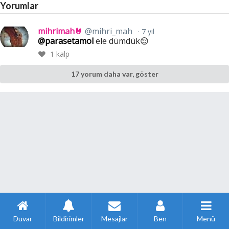
Yorumlar
mihrimah🤘
@mihri_mah
7 yıl
@parasetamol
ele dümdük😌
1
kalp
17 yorum daha var, göster
Duvar
Bildirimler
Mesajlar
Ben
Menü