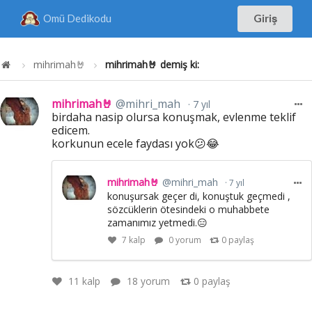
Omü Dedikodu
Giriş
mihrimah🤘
mihrimah🤘 demiş ki:
mihrimah🤘
@mihri_mah
7 yıl
birdaha nasip olursa konuşmak, evlenme teklif
edicem.
korkunun ecele faydası yok😕😂
mihrimah🤘
@mihri_mah
7 yıl
konuşursak geçer di, konuştuk geçmedi ,
sözcüklerin ötesindeki o muhabbete
zamanımız yetmedi.😑
7
kalp
0 yorum
0
paylaş
11
kalp
18 yorum
0
paylaş