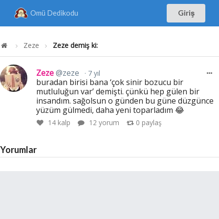
Omü Dedikodu
Giriş
Zeze
Zeze demiş ki:
Zeze
@zeze
7 yıl
buradan birisi bana ‘çok sinir bozucu bir
mutluluğun var’ demişti. çünkü hep gülen bir
insandım. sağolsun o günden bu güne düzgünce
yüzüm gülmedi, daha yeni toparladım 😂
14
kalp
12 yorum
0
paylaş
Yorumlar