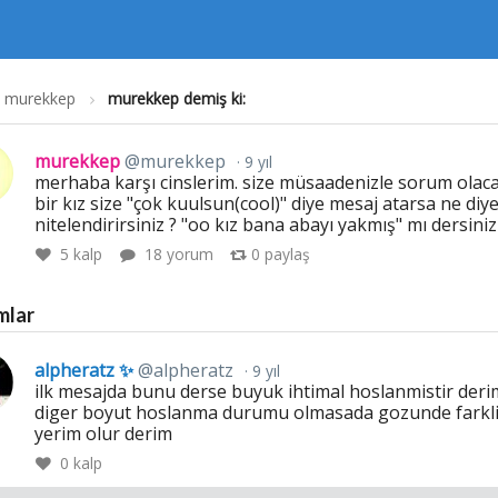
murekkep
murekkep demiş ki:
murekkep
@murekkep
9 yıl
merhaba karşı cinslerim. size müsaadenizle sorum olacak
bir kız size "çok kuulsun(cool)" diye mesaj atarsa ne diy
nitelendirirsiniz ? "oo kız bana abayı yakmış" mı dersiniz
5
kalp
18 yorum
0
paylaş
mlar
alpheratz ✨
@alpheratz
9 yıl
ilk mesajda bunu derse buyuk ihtimal hoslanmistir deri
diger boyut hoslanma durumu olmasada gozunde farkli
yerim olur derim
0
kalp