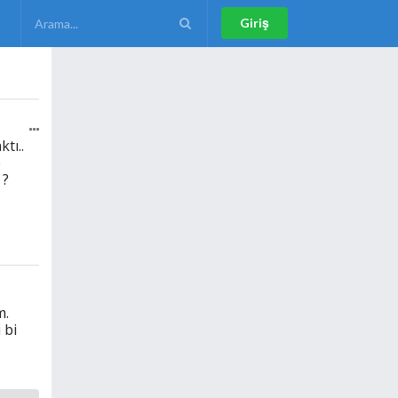
Giriş
tı..
e
 ?
m.
 bi