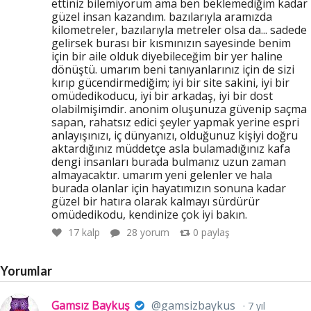
ettiniz bilemiyorum ama ben beklemediğim kadar
güzel insan kazandım. bazılarıyla aramızda
kilometreler, bazılarıyla metreler olsa da... sadede
gelirsek burası bir kısmınızın sayesinde benim
için bir aile olduk diyebileceğim bir yer haline
dönüştü. umarım beni tanıyanlarınız için de sizi
kırıp gücendirmediğim; iyi bir site sakini, iyi bir
omüdedikoducu, iyi bir arkadaş, iyi bir dost
olabilmişimdir. anonim oluşunuza güvenip saçma
sapan, rahatsız edici şeyler yapmak yerine espri
anlayışınızı, iç dünyanızı, olduğunuz kişiyi doğru
aktardığınız müddetçe asla bulamadığınız kafa
dengi insanları burada bulmanız uzun zaman
almayacaktır. umarım yeni gelenler ve hala
burada olanlar için hayatımızın sonuna kadar
güzel bir hatıra olarak kalmayı sürdürür
omüdedikodu, kendinize çok iyi bakın.
17
kalp
28 yorum
0
paylaş
Yorumlar
Gamsız Baykuş
@gamsizbaykus
7 yıl