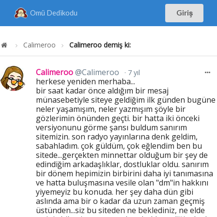
Omü Dedikodu
Giriş
Calimeroo
Calimeroo demiş ki:
Calimeroo
@Calimeroo
7 yıl
herkese yeniden merhaba...
bir saat kadar önce aldığım bir mesaj
münasebetiyle siteye geldiğim ilk günden bugüne
neler yaşamışım, neler yazmışım şöyle bir
gözlerimin önünden geçti. bir hatta iki önceki
versiyonunu görme şansı buldum sanırım
sitemizin. son radyo yayınlarına denk geldim,
sabahladım. çok güldüm, çok eğlendim ben bu
sitede...gerçekten minnettar olduğum bir şey de
edindiğim arkadaşlıklar, dostluklar oldu. sanırım
bir dönem hepimizin birbirini daha iyi tanımasına
ve hatta buluşmasına vesile olan "dm"in hakkını
yiyemeyiz bu konuda. her şey daha dün gibi
aslında ama bir o kadar da uzun zaman geçmiş
üstünden...siz bu siteden ne beklediniz, ne elde