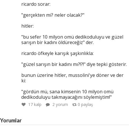
ricardo sorar:
"gerçekten mi? neler olacak?"
hitler:
"bu sefer 10 milyon omü dedikoduluyu ve güzel
sarışın bir kadını öldüreceğiz" der.
ricardo öfkeyle karışık şaşkınlıkla:
"güzel sarışın bir kadını mı?!?!" diye tepki gösterir.
bunun üzerine hitler, mussolini'ye döner ve der
ki:
"gördün mü, sana kimsenin 10 milyon omü
dedikoduluyu takmayacağını söylemiştim!"
17
kalp
2 yorum
0
paylaş
Yorumlar