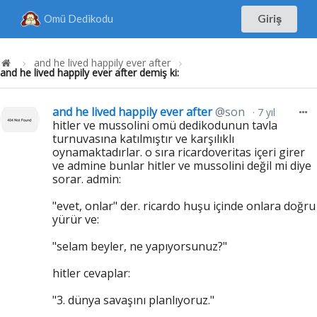
Omü Dedikodu
Giriş
and he lived happily ever after
and he lived happily ever after demiş ki:
and he lived happily ever after
@son
7 yıl
hitler ve mussolini omü dedikodunun tavla
turnuvasına katılmıştır ve karşılıklı
oynamaktadırlar. o sıra ricardoveritas içeri girer
ve admine bunlar hitler ve mussolini değil mi diye
sorar. admin:
"evet, onlar" der. ricardo huşu içinde onlara doğru
yürür ve:
"selam beyler, ne yapıyorsunuz?"
hitler cevaplar:
"3. dünya savaşını planlıyoruz."