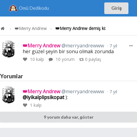
Omü Dedikodu
Giriş
👑Merry Andrew
👑Merry Andrew demiş ki:
👑Merry Andrew
@merryandrewww
7 yıl
her güzel şeyin bir sonu olmak zorunda
10
kalp
10 yorum
0
paylaş
Yorumlar
👑Merry Andrew
@merryandrewww
7 yıl
@iyikalplipsikopat
):
1
kalp
9 yorum daha var, göster