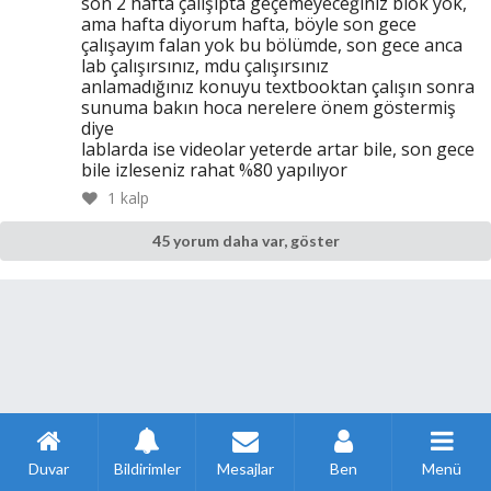
son 2 hafta çalışıpta geçemeyeceğiniz blok yok,
ama hafta diyorum hafta, böyle son gece
çalışayım falan yok bu bölümde, son gece anca
lab çalışırsınız, mdu çalışırsınız
anlamadığınız konuyu textbooktan çalışın sonra
sunuma bakın hoca nerelere önem göstermiş
diye
lablarda ise videolar yeterde artar bile, son gece
bile izleseniz rahat %80 yapılıyor
1
kalp
45 yorum daha var, göster
Duvar
Bildirimler
Mesajlar
Ben
Menü