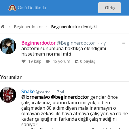
Omü Dedikodu
Giriş
Beginnerdoctor
Beginnerdoctor demiş ki:
Beginnerdoctor
@Beginnerdoctor
7 yıl
anatomi sunumuna baktıkça elendiğimi
hissetmem normal mi :(
19
kalp
46 yorum
0
paylaş
Yorumlar
Snake
@weiss
7 yıl
@lornemalvo
@beginnerdoctor
gençler önce
çalışacaksınız, bunun lamı cimi yok, o ben
çalışmadan 80 aldım diyen mala inanmayın o
olmayan zekası ile hava atmaya çalışıyor, ya da ne
kadar çalıştığının farkında değil çalışmadığını
sanıyor