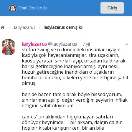
Omü Dedikodu
Giriş
ladylazarus
ladylazarus demiş ki:
ladylazarus
@ladylazarus
7 yıl
stefan zweig ve o dönemdeki insanlar uçağın
icadıyla çok heyecanlanmışlar. zira uçakların,
kaosu yaratan sınırları aşıp, ortadan kaldırarak
barışı getireceğine inanıyorlarmış. aynı nesil,
huzur getireceğine inandıkları o uçakların
bombalar bırakıp, ülkeleri yerle bir ettiğine şahit
olmuş.
ben de bazen tam olarak böyle hissediyorum,
sınırlarımın aşılıp, değer verdiğim şeylerin infilak
ettiğine şahit oluyorum.
camus' un aklımdan hiç çıkmayan satırları
dönüyor beynimde : '' bir akşam, dalgın dalgın
hoş bir kitabı karıştırırken, bir an bile