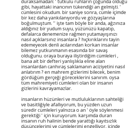
duraksamadan: ' tutkulu ruhların çoğunda olduğu
gibi, hayattaki inancının tükendiği an gelmişti. '
cümlesini okudum. bir saniye sonra, cümle içimde
bir kez daha yankılanıyordu ve gözyaşlarına
boğulmuştum. '' işte tam böyle bir anda, ağzınıza
aldığınız bir yudum suyu, yüzünüzü kapatıp,
defalarca denemenize rağmen yutamayışınızı
nasıl açıklarsınız insanlara ? hıçkırıklarını tayin
edemeyecek denli acılarından korkan insanlar
bilemez yutkunmanın esasında bir savaş
olduğunu. oraya buraya iliştirdiğim cümleleri ,
bana ait bir defteri yanlışlıkla eline alan
insanlardan canhıraş saklamanın aciziyetini nasıl
anlatırım ? en mahrem gizlerimi bilecek, benim
gördüğüm gerçeği göreceklerini sanırım. oysa
tüm mahremiyeti cümleleri olan bir insanın
gizlerini kavrayamazlar.
insanların hüzünleri ve mutluluklarının sahteliği
ve basitliğiyle afallıyorum, bu yüzden uzun
süredir cümleleri yalnızca o an ' öyle söylenmesi
gerektiği ' için kuruyorum. karşımda duran
insanın ruh halinin bende yarattığı kayıtsızlık
düşüncelerimi ve cümlelerimi engelliyor, içinde