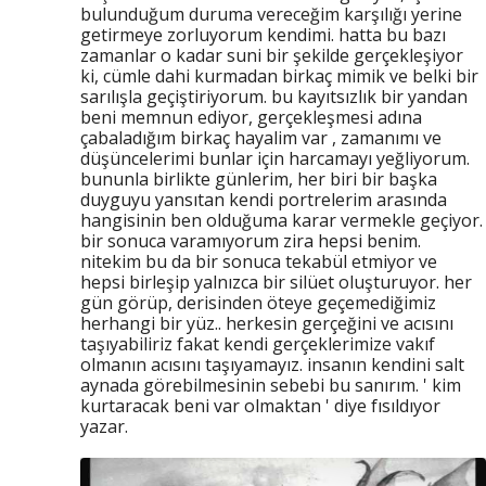
bulunduğum duruma vereceğim karşılığı yerine
getirmeye zorluyorum kendimi. hatta bu bazı
zamanlar o kadar suni bir şekilde gerçekleşiyor
ki, cümle dahi kurmadan birkaç mimik ve belki bir
sarılışla geçiştiriyorum. bu kayıtsızlık bir yandan
beni memnun ediyor, gerçekleşmesi adına
çabaladığım birkaç hayalim var , zamanımı ve
düşüncelerimi bunlar için harcamayı yeğliyorum.
bununla birlikte günlerim, her biri bir başka
duyguyu yansıtan kendi portrelerim arasında
hangisinin ben olduğuma karar vermekle geçiyor.
bir sonuca varamıyorum zira hepsi benim.
nitekim bu da bir sonuca tekabül etmiyor ve
hepsi birleşip yalnızca bir silüet oluşturuyor. her
gün görüp, derisinden öteye geçemediğimiz
herhangi bir yüz.. herkesin gerçeğini ve acısını
taşıyabiliriz fakat kendi gerçeklerimize vakıf
olmanın acısını taşıyamayız. insanın kendini salt
aynada görebilmesinin sebebi bu sanırım. ' kim
kurtaracak beni var olmaktan ' diye fısıldıyor
yazar.