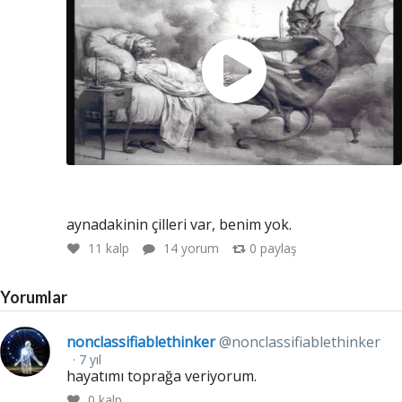
aynadakinin çilleri var, benim yok.
11
kalp
14 yorum
0
paylaş
Yorumlar
nonclassifiablethinker
@nonclassifiablethinker
7 yıl
hayatımı toprağa veriyorum.
0
kalp