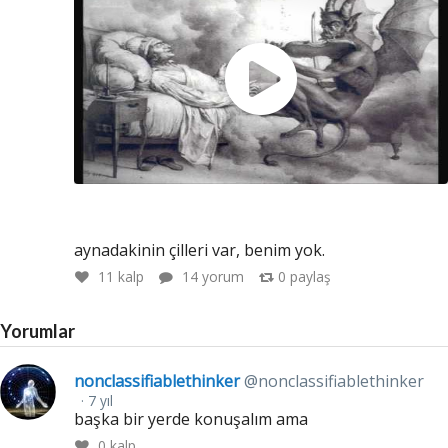
aynadakinin çilleri var, benim yok.
11
kalp
14 yorum
0
paylaş
Yorumlar
nonclassifiablethinker
@nonclassifiablethinker
7 yıl
başka bir yerde konuşalım ama
0
kalp