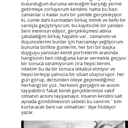
bulunduğum duruma vereceğim karşılığı yerine
getirmeye zorluyorum kendimi. hatta bu bazı
zamanlar o kadar suni bir şekilde gerçekleşiyor
ki, cümle dahi kurmadan birkaç mimik ve belki bir
sarılışla geçiştiriyorum. bu kayıtsızlık bir yandan
beni memnun ediyor, gerçekleşmesi adına
çabaladığım birkaç hayalim var , zamanımı ve
düşüncelerimi bunlar için harcamayı yeğliyorum.
bununla birlikte günlerim, her biri bir başka
duyguyu yansıtan kendi portrelerim arasında
hangisinin ben olduğuma karar vermekle geçiyor.
bir sonuca varamıyorum zira hepsi benim.
nitekim bu da bir sonuca tekabül etmiyor ve
hepsi birleşip yalnızca bir silüet oluşturuyor. her
gün görüp, derisinden öteye geçemediğimiz
herhangi bir yüz.. herkesin gerçeğini ve acısını
taşıyabiliriz fakat kendi gerçeklerimize vakıf
olmanın acısını taşıyamayız. insanın kendini salt
aynada görebilmesinin sebebi bu sanırım. ' kim
kurtaracak beni var olmaktan ' diye fısıldıyor
yazar.