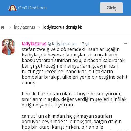
Omü Dedikodu
Giriş
ladylazarus
ladylazarus demiş ki:
ladylazarus
@ladylazarus
7 yıl
stefan zweig ve o dönemdeki insanlar uçağın
icadıyla çok heyecanlanmışlar. zira uçakların,
kaosu yaratan sınırları aşıp, ortadan kaldırarak
barışı getireceğine inanıyorlarmış. aynı nesil,
huzur getireceğine inandıkları o uçakların
bombalar bırakıp, ülkeleri yerle bir ettiğine şahit
olmuş.
ben de bazen tam olarak böyle hissediyorum,
sınırlarımın aşılıp, değer verdiğim şeylerin infilak
ettiğine şahit oluyorum.
camus' un aklımdan hiç çıkmayan satırları
dönüyor beynimde : '' bir akşam, dalgın dalgın
hoş bir kitabı karıştırırken, bir an bile