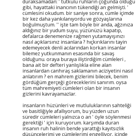
duraksamadan: ' tutkulu ruhların çoğunda olduğu
gibi, hayattaki inancının tükendiği an gelmişti. '
cümlesini okudum. bir saniye sonra, cümle içimde
bir kez daha yankılanıyordu ve gözyaşlarına
boğulmuştum. '' işte tam böyle bir anda, ağzınıza
aldığınız bir yudum suyu, yüzünüzü kapatıp,
defalarca denemenize rağmen yutamayışınızı
nasıl açıklarsınız insanlara ? hıçkırıklarını tayin
edemeyecek denli acılarından korkan insanlar
bilemez yutkunmanın esasında bir savaş
olduğunu. oraya buraya iliştirdiğim cümleleri ,
bana ait bir defteri yanlışlıkla eline alan
insanlardan canhıraş saklamanın aciziyetini nasıl
anlatırım ? en mahrem gizlerimi bilecek, benim
gördüğüm gerçeği göreceklerini sanırım. oysa
tüm mahremiyeti cümleleri olan bir insanın
gizlerini kavrayamazlar.
insanların hüzünleri ve mutluluklarının sahteliği
ve basitliğiyle afallıyorum, bu yüzden uzun
süredir cümleleri yalnızca o an ' öyle söylenmesi
gerektiği ' için kuruyorum. karşımda duran
insanın ruh halinin bende yarattığı kayıtsızlık
düşüncelerimi ve cümlelerimi engelliyor, içinde