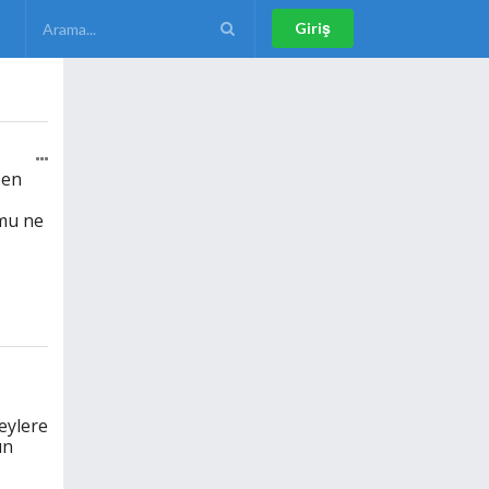
Giriş
ben
mu ne
eylere
un