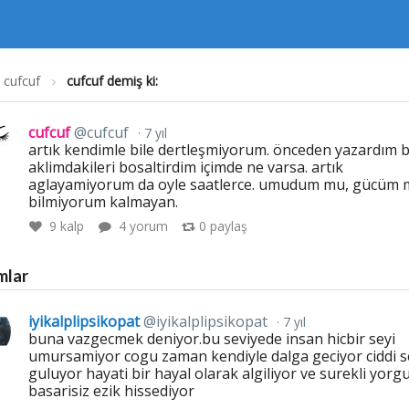
cufcuf
cufcuf demiş ki:
cufcuf
@cufcuf
7 yıl
artık kendimle bile dertleşmiyorum. önceden yazardım 
aklimdakileri bosaltirdim içimde ne varsa. artık
aglayamiyorum da oyle saatlerce. umudum mu, gücüm 
bilmiyorum kalmayan.
9
kalp
4 yorum
0
paylaş
mlar
iyikalplipsikopat
@iyikalplipsikopat
7 yıl
buna vazgecmek deniyor.bu seviyede insan hicbir seyi
umursamiyor cogu zaman kendiyle dalga geciyor ciddi s
guluyor hayati bir hayal olarak algiliyor ve surekli yorg
basarisiz ezik hissediyor