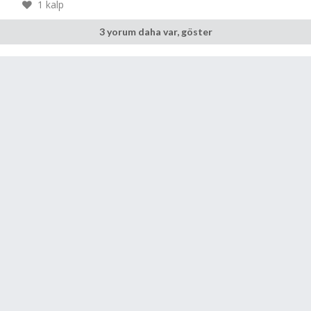
1
kalp
3 yorum daha var, göster