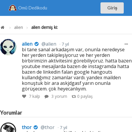
Omü Dedikodu
Giriş
alien
alien demiş ki:
alien
@alien
7 yıl
bi tane sanal arkadaşım var, onunla neredeyse
her yerden takipleşiyoruz ve her yerden
birbirimizin aktivitesini görebiliyoruz. hatta bazen
youtube mesajlarda bazen de instagramda hatta
bazen de linkedin falan google hangouts
kullandığımız zamanlar vardı. yandex mailden
konuştuk bir ara askjdgasf yarın onunla
görüşecem. çok heyecanlıyım.
7
kalp
3 yorum
0
paylaş
Yorumlar
thor
@thor
7 yıl