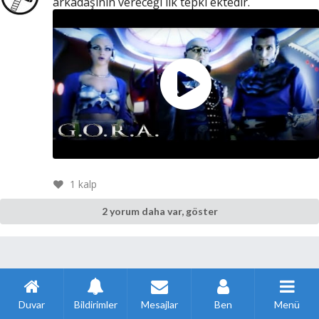
arkadaşının vereceği ilk tepki ektedir.
1
kalp
2 yorum daha var, göster
Duvar
Bildirimler
Mesajlar
Ben
Menü