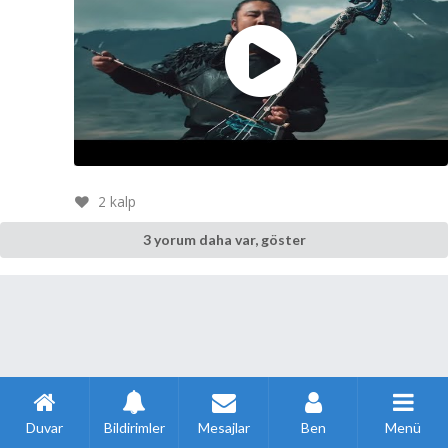
2
kalp
3 yorum daha var, göster
Duvar
Bildirimler
Mesajlar
Ben
Menü