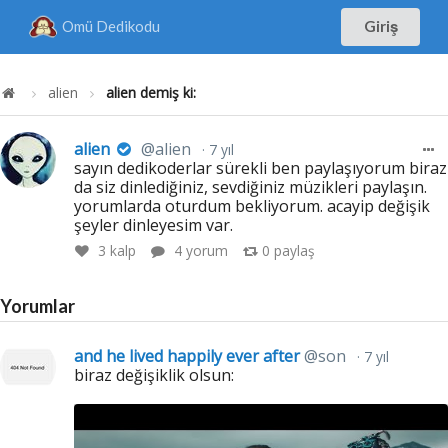
Omü Dedikodu
Giriş
alien
alien demiş ki:
alien
@alien
7 yıl
sayın dedikoderlar sürekli ben paylaşıyorum biraz
da siz dinlediğiniz, sevdiğiniz müzikleri paylaşın.
yorumlarda oturdum bekliyorum. acayip değişik
şeyler dinleyesim var.
3
kalp
4 yorum
0
paylaş
Yorumlar
and he lived happily ever after
@son
7 yıl
biraz değişiklik olsun: