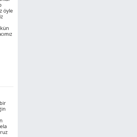
p
z öyle
iz
mkün
acımız
bir
ğin
n
ela
oruz