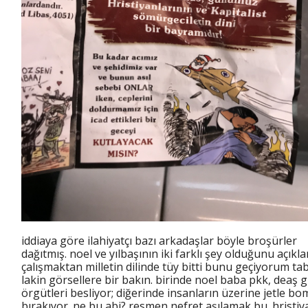
iddiaya göre ilahiyatçı bazı arkadaşlar böyle broşürler
dağıtmış. noel ve yılbaşının iki farklı şey olduğunu açık
çalışmaktan milletin dilinde tüy bitti bunu geçiyorum tabi
lakin görsellere bir bakın. birinde noel baba pkk, deaş g
örgütleri besliyor; diğerinde insanların üzerine jetle b
bırakıyor. ne bu abi? resmen nefret aşılamak bu. hristiy