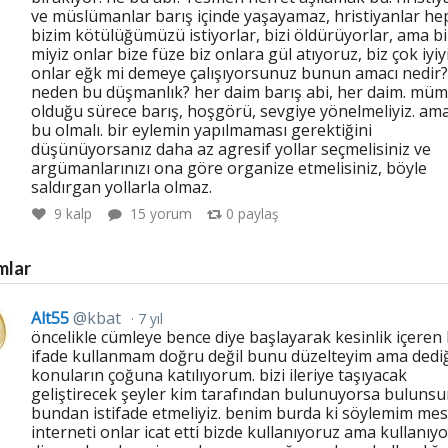
ve müslümanlar barış içinde yaşayamaz, hristiyanlar he
bizim kötülüğümüzü istiyorlar, bizi öldürüyorlar, ama bi
miyiz onlar bize füze biz onlara gül atıyoruz, biz çok iyiy
onlar eğk mi demeye çalışıyorsunuz bunun amacı nedir?
neden bu düşmanlık? her daim barış abi, her daim. mü
olduğu sürece barış, hoşgörü, sevgiye yönelmeliyiz. am
bu olmalı. bir eylemin yapılmaması gerektiğini
düşünüyorsanız daha az agresif yollar seçmelisiniz ve
argümanlarınızı ona göre organize etmelisiniz, böyle
saldırgan yollarla olmaz.
9
kalp
15 yorum
0
paylaş
mlar
Alt55
@kbat
7 yıl
öncelikle cümleye bence diye başlayarak kesinlik içeren 
ifade kullanmam doğru değil bunu düzelteyim ama dedi
konuların çoğuna katılıyorum. bizi ileriye taşıyacak
geliştirecek şeyler kim tarafından bulunuyorsa bulunsu
bundan istifade etmeliyiz. benim burda ki söylemim mes
interneti onlar icat etti bizde kullanıyoruz ama kullanıy