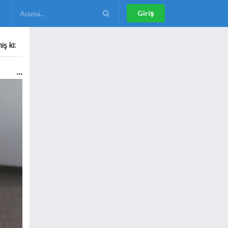
Giriş
ş ki: