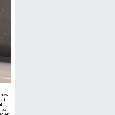
lamaya
ki.
ibi
omba
anlar