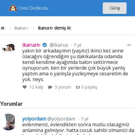
Omü Dedikodu
Giriş
ikarus✨
ikarus✨ demiş ki:
ikarus✨
@ikarus
7 yıl
yakın bir arkadaşımın (yaşıtız) ikinci kez anne
olacağını öğrendiğim şu dakikalarda odamda
kendi kendime ayağımda balon sektirmece
oynuyorum. ben bir yerlerde çok büyük yanlış
yaptım ama o yanlışla yüzleşmeye cesaretim de
yok. neys.
12
kalp
5 yorum
0
paylaş
Yorumlar
yolyordam
@yolyordam
7 yıl
evlenmeniz, evlendikten sonra mutlu olacaginiz
anlamina gelmiyor. hatta cocuk sahibi olmanizi da