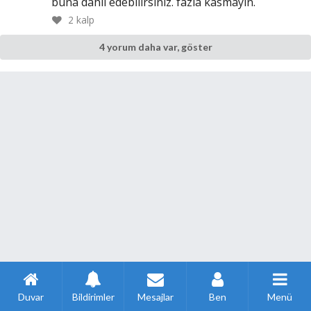
buna dahil edebilirsiniz. fazla kasmayın.
2
kalp
4 yorum daha var, göster
Duvar
Bildirimler
Mesajlar
Ben
Menü