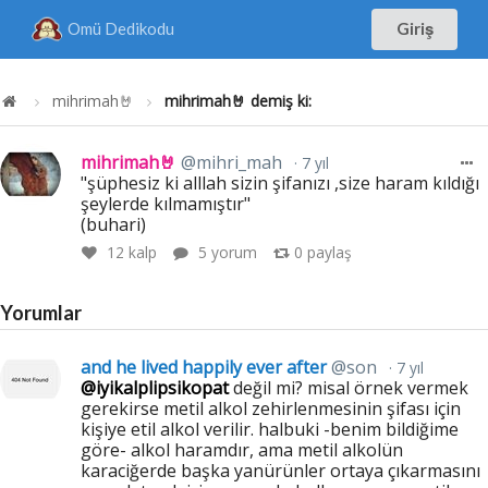
Omü Dedikodu
Giriş
mihrimah🤘
mihrimah🤘 demiş ki:
mihrimah🤘
@mihri_mah
7 yıl
"şüphesiz ki alllah sizin şifanızı ,size haram kıldığı
şeylerde kılmamıştır"
(buhari)
12
kalp
5 yorum
0
paylaş
Yorumlar
and he lived happily ever after
@son
7 yıl
@iyikalplipsikopat
değil mi? misal örnek vermek
gerekirse metil alkol zehirlenmesinin şifası için
kişiye etil alkol verilir. halbuki -benim bildiğime
göre- alkol haramdır, ama metil alkolün
karaciğerde başka yanürünler ortaya çıkarmasını