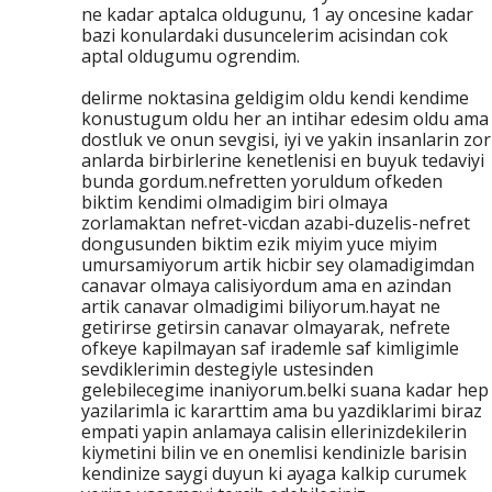
ne kadar aptalca oldugunu, 1 ay oncesine kadar
bazi konulardaki dusuncelerim acisindan cok
aptal oldugumu ogrendim.
delirme noktasina geldigim oldu kendi kendime
konustugum oldu her an intihar edesim oldu ama
dostluk ve onun sevgisi, iyi ve yakin insanlarin zor
anlarda birbirlerine kenetlenisi en buyuk tedaviyi
bunda gordum.nefretten yoruldum ofkeden
biktim kendimi olmadigim biri olmaya
zorlamaktan nefret-vicdan azabi-duzelis-nefret
dongusunden biktim ezik miyim yuce miyim
umursamiyorum artik hicbir sey olamadigimdan
canavar olmaya calisiyordum ama en azindan
artik canavar olmadigimi biliyorum.hayat ne
getirirse getirsin canavar olmayarak, nefrete
ofkeye kapilmayan saf irademle saf kimligimle
sevdiklerimin destegiyle ustesinden
gelebilecegime inaniyorum.belki suana kadar hep
yazilarimla ic kararttim ama bu yazdiklarimi biraz
empati yapin anlamaya calisin ellerinizdekilerin
kiymetini bilin ve en onemlisi kendinizle barisin
kendinize saygi duyun ki ayaga kalkip curumek