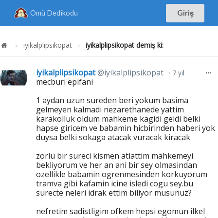
Omü Dedikodu
Giriş
iyikalplipsikopat
iyikalplipsikopat demiş ki:
iyikalplipsikopat
@iyikalplipsikopat
7 yıl
mecburi epifani
1 aydan uzun sureden beri yokum basima
gelmeyen kalmadi nezarethanede yattim
karakolluk oldum mahkeme kagidi geldi belki
hapse giricem ve babamin hicbirinden haberi yok
duysa belki sokaga atacak vuracak kiracak
zorlu bir sureci kismen atlattim mahkemeyi
bekliyorum ve her an ani bir sey olmasindan
ozellikle babamin ogrenmesinden korkuyorum
tramva gibi kafamin icine isledi cogu sey.bu
surecte neleri idrak ettim biliyor musunuz?
nefretim sadistligim ofkem hepsi egomun ilkel