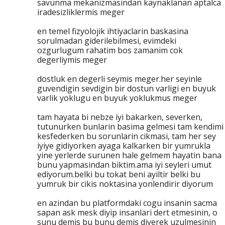
savunma mekanizmasindan kaynaklanan aptalca
iradesizliklermis meger
en temel fizyolojik ihtiyaclarin baskasina
sorulmadan giderilebilmesi, evimdeki
ozgurlugum rahatim bos zamanim cok
degerliymis meger
dostluk en degerli seymis meger.her seyinle
guvendigin sevdigin bir dostun varligi en buyuk
varlik yoklugu en buyuk yoklukmus meger
tam hayata bi nebze iyi bakarken, severken,
tutunurken bunlarin basima gelmesi tam kendimi
kesfederken bu sorunlarin cikmasi, tam her sey
iyiye gidiyorken ayaga kalkarken bir yumrukla
yine yerlerde surunen hale gelmem hayatin bana
bunu yapmasindan biktim.ama iyi seyleri umut
ediyorum.belki bu tokat beni ayiltir belki bu
yumruk bir cikis noktasina yonlendirir diyorum
en azindan bu platformdaki cogu insanin sacma
sapan ask mesk diyip insanlari dert etmesinin, o
sunu demis bu bunu demis diyerek uzulmesinin