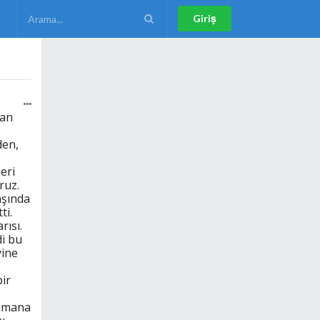
Giriş
dan
den,
eri
ruz.
aşında
ti.
ısı.
di bu
yine
bir
zamana