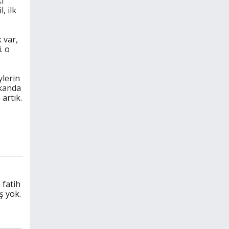
ı
, ilk
.
 var,
. o
ylerin
kanda
artık.
 fatih
ş yok.