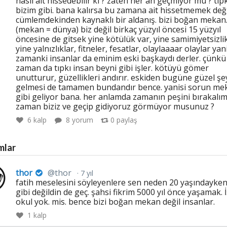
nasıl ait hissedebilir ki ? zaten her an geçmiyor mu ? tıpk
bizim gibi. bana kalırsa bu zamana ait hissetmemek değil
cümlemdekinden kaynaklı bir aldanış. bizi boğan mekan
(mekan = dünya) biz değil birkaç yüzyıl öncesi 15 yüzyıl
öncesine de gitsek yine kötülük var, yine samimiyetsizlik
yine yalnızlıklar, fitneler, fesatlar, olaylaaaar olaylar yani
zamanki insanlar da eminim eski başkaydı derler. çünkü
zaman da tıpkı insan beyni gibi işler. kötüyü gömer
unutturur, güzellikleri andırır. eskiden bugüne güzel şe
gelmesi de tamamen bundandır bence. yanisi sorun me
gibi geliyor bana. her anlamda zamanın peşini bırakalım 
zaman biziz ve geçip gidiyoruz görmüyor musunuz ?
6
kalp
8 yorum
0
paylaş
mlar
thor
@thor
7 yıl
fatih meselesini söyleyenlere sen neden 20 yaşındayken
gibi değildin de geç. şahsi fikrim 5000 yıl önce yaşamak. İ
okul yok. mis. bence bizi boğan mekan değil insanlar.
1
kalp