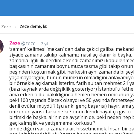
Zeze
Zeze demiş ki:
Zeze
@zeze
7 yıl
‘zaman’ kelimesi ‘mekan’ dan daha çekici galiba. mekan
ziyade zamana takılıp kalmamız nasıl açıklanır ki başka.
zamanla ilgili ilk derdimiz kendi zamanımızı kabullenme
başkasının zamanını boynumuza tasma gibi takıp onun
peşinden koşturmak gibi. herkesin aynı zamanda bi şeyl
yaşamayacağını, bunun mümkün olmadığını anlayamıyo
bir örnekle açıklamak isterim. fatih sultan mehmet 21 y
(bazı kaynaklarda değişiklik gösteriyor) İstanbul’u fethet
ama erken öldü. bakıldığında hemen hemen ömrünün yar
peki 100 yaşında ölecek olsaydı ve 50 yaşında fethetsey
denli övülür müydü ? (şu anki genç başarısı) hayır. ama 
ömrünün yarısı. farkı ne ki ? onun kendi hayat çizgisi o.
bizimki de başka. ali’nin de ayşe’nin de. peki neden hep 
geç kalmışlık ve yetişememe korkusu ?
bir de diğeri var. o zamana ait hissetmemek. İnsan bir 