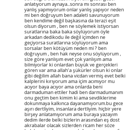
anlatıyorum aynaya...sonra mı sonrası ben
yanlış yapmıyorum onlar yanlış yapıyor neden
mi ben doğruyum ben adaleti savunuyorum
ben kendime değil başkasına da terazi eşit
olsun diyorum , ben ne söylemek istiyorsan
suratlarına baka baka söylüyorum öyle
arkadan dedikodu ile değil içimden ne
geçiyorsa suratlarına söylüyorum ama
sorsalar ben kötüyüm neden mi ? ben
doğruyum , ben hak neyse onu söylüyorum ,
size göre yanlışım evet çok yanlışım ama
bilmiyorlar ki onlardan büyük ve gerçekleri
gören var ama allah'a şükürler olsun ki onlar
gibi değilim allah bana vicdan vermiş evet belki
kalplerini kırıyorum ama içim acımıyor mu
acıyor baya acıyor ama onlarda beni
darmaduman ettiler hadi ben darmadumanım
onu geçtim ben kimim ki ama sevdiklerime
dokunmaya kalkınca dayanamıyorum.bu gece
aşırı dertliyim, insanlara dertliyim. hiçbir yere
birşey anlatamıyorum ama buraya yazayım
dedim ilerde belki bizlerin arasından eş dost
akrabalar olacak sizlerden ricam her söze