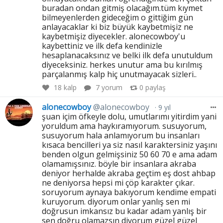
buradan ondan gitmiş olacağım.tüm kıymet
bilmeyenlerden gideceğim o gittiğim gün
anlayacaklar ki biz büyük kaybetmişiz ne
kaybetmişiz diyecekler. alonecowboy'u
kaybettiniz ve ilk defa kendinizle
hesaplanacaksınız ve belki ilk defa unutuldum
diyeceksiniz. herkes unutur ama bu kırılmış
parçalanmış kalp hiç unutmayacak sizleri..
18
kalp
7 yorum
0
paylaş
alonecowboy
@alonecowboy
9 yıl
şuan içim öfkeyle dolu, umutlarımı yitirdim yani
yoruldum ama haykıramıyorum. susuyorum,
susuyorum hala anlamıyorum bu insanları
kısaca bencilleri ya siz nasıl karaktersiniz yaşını
benden olgun gelmişsiniz 50 60 70 e ama adam
olamamışsınız. böyle bir insanlara akraba
deniyor herhalde akraba geçtim eş dost ahbap
ne deniyorsa hepsi mi çöp karakter çıkar.
soruyorum aynaya bakıyorum kendime empati
kuruyorum. diyorum onlar yanlış sen mi
doğrusun imkansız bu kadar adam yanlış bir
sen doğru olamazsın diyorum güzel güzel