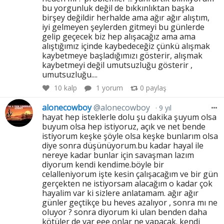
bu yorgunluk değil de bıkkınlıktan başka
birşey değildir herhalde ama ağır ağır alıştım,
iyi gelmeyen şeylerden gitmeyi bu günlerde
gelip geçecek biz hep alışacağız ama ama
alıştığımız içinde kaybedeceğiz çünkü alışmak
kaybetmeye başladığımızı gösterir, alışmak
kaybetmeyi değil umutsuzluğu gösterir ,
umutsuzluğu....
10
kalp
1 yorum
0
paylaş
alonecowboy
@alonecowboy
9 yıl
hayat hep isteklerle dolu şu dakika şuyum olsa
buyum olsa hep istiyoruz, açık ve net bende
istiyorum keşke şöyle olsa keşke bunlarım olsa
diye sonra düşünüyorum.bu kadar hayal ile
nereye kadar bunlar için savaşman lazım
diyorum kendi kendime.böyle bir
celalleniyorum işte kesin çalışacağım ve bir gün
gerçekten ne istiyorsam alacağım o kadar çok
hayalim var ki sizlere anlatamam. ağır ağır
günler geçtikçe bu heves azalıyor , sonra mı ne
oluyor ? sonra diyorum ki ulan benden daha
kötüler de var eee onlar ne yapacak. kendi