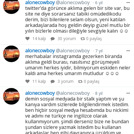
alonecowboy
@alonecowboy
6 yıl
twitter’da görünce aklıma gelen bir site var, bu
site ne diye sorarsanız tabiki omüdedikodu
derim, bizi bilenlere selam olsun, yeni katılan
arkadaşlarada hoş geldin deyip güzel mutlu bir
yılın bizlerle olması dileğiyle sevgiyle kalın ☺️☺️
14
kalp
30 yorum
0
paylaş
alonecowboy
@alonecowboy
7 yıl
merhabalar instagramda gezerken biranda
aklıma geldi burası, nasılsınız görüşmeyeli
umarım herkes iyidir, bilmiyorum eskiden neler
kaldı ama herkes umarım mutludur ☺️☺️☺️
11
kalp
3 yorum
0
paylaş
alonecowboy
@alonecowboy
8 yıl
demin sosyal medyada bir stalk yaptım ve şu
kanıya vardım sizlerede bilgilendirmek istedim.
ben hiçbir sosyal medya hesabımda bu nickimi
ve adımı ne türkçe ne ingilizce olarak
kullanmıyorum. şimdi derseniz bize ne bundan
şundan sizlere yazmak istedim bu kullanan
arkadaşlar ben gibi davranınca üzüldüm ve