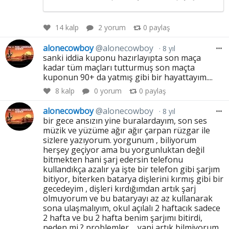
14
kalp
2 yorum
0
paylaş
alonecowboy
@alonecowboy
8 yıl
sanki iddia kuponu hazırlayıpta son maça
kadar tüm maçları tutturmuş son maçta
kuponun 90+ da yatmış gibi bir hayattayım....
8
kalp
0 yorum
0
paylaş
alonecowboy
@alonecowboy
8 yıl
bir gece ansızın yine buralardayım, son ses
müzik ve yüzüme ağır ağır çarpan rüzgar ile
sizlere yazıyorum. yorgunum , biliyorum
herşey geçiyor ama bu yorgunluktan değil
bitmekten hani şarj edersin telefonu
kullandıkça azalır ya işte bir telefon gibi şarjım
bitiyor, biterken batarya dişlerini kırmış gibi bir
gecedeyim , dişleri kırdığımdan artık şarj
olmuyorum ve bu bataryayı az az kullanarak
sona ulaşmalıyım, okul açılalı 2 haftacık sadece
2 hafta ve bu 2 hafta benim şarjımı bitirdi,
neden mi ? problemler ... yani artık bilmiyorum