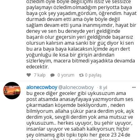
özledim öyle böyle değil.İçimi ıssız ve sessizce
paylaşmayı özledim.olmadığım periyotta baya
baya çok şey yaşadım,gördüm, öğrendim. hayat
durmadı devam etti ama öyle böyle değil
sağlam devam etti şuna inanmışımdır, hayat bir
deney ve sen bu deneyde yeri geldiğinde
başarılı olur geçersin yeri geldiğinde başarısız
olursun kalırsın ama sanki bir güç diyor ki sen
bu ara baya baya kalacaksın.İçimde aşırı dert
yoğunluğu ile kısa bir girişin ardından
sizlerleyim, macera bitmedi yaşadıkta devamda
edecektir.
7
kalp
0 yorum
0
paylaş
alonecowboy
@alonecowboy
8 yıl
bu gece diğer geceler gibi uykusuzum ama
post atsamda anasayfayaya yazmıyordum ses
çıkarmadan köşemde bekliyordum , neden
bilmiyorum. allaha şükür para derdim yok, aşk
derdim yok, sevgili derdim yok ama mutsuz ve
uykusuzum... herkes uyuyor, bu şehir uyuyor,
insanlar uyuyor ve sabah kalkıyorsun; hiçbir
şey olmamış gibi tıpkı tıpkı her gece 23 24 de