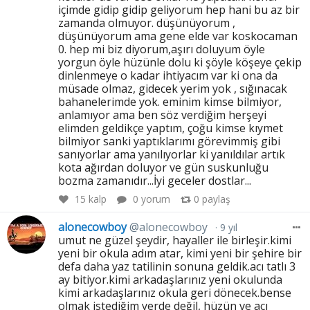
içimde gidip gidip geliyorum hep hani bu az bir
zamanda olmuyor. düşünüyorum ,
düşünüyorum ama gene elde var koskocaman
0. hep mi biz diyorum,aşırı doluyum öyle
yorgun öyle hüzünle dolu ki şöyle köşeye çekip
dinlenmeye o kadar ihtiyacım var ki ona da
müsade olmaz, gidecek yerim yok , sığınacak
bahanelerimde yok. eminim kimse bilmiyor,
anlamıyor ama ben söz verdiğim herşeyi
elimden geldikçe yaptım, çoğu kimse kıymet
bilmiyor sanki yaptıklarımı görevimmiş gibi
sanıyorlar ama yanılıyorlar ki yanıldılar artık
kota ağırdan doluyor ve gün suskunluğu
bozma zamanıdır...İyi geceler dostlar...
15
kalp
0 yorum
0
paylaş
alonecowboy
@alonecowboy
9 yıl
umut ne güzel şeydir, hayaller ile birleşir.kimi
yeni bir okula adım atar, kimi yeni bir şehire bir
defa daha yaz tatilinin sonuna geldik.acı tatlı 3
ay bitiyor.kimi arkadaşlarınız yeni okulunda
kimi arkadaşlarınız okula geri dönecek.bense
olmak istediğim yerde değil, hüzün ve acı