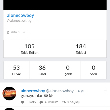
alonecowboy
@alonecowboy
2016 Girişli
105
184
Takip Edilen
Takipçi
53
36
0
0
Duvar
Girdi
İçerik
Soru
alonecowboy
@alonecowboy
6 yıl
günaydınlar 😂😂
5
kalp
6 yorum
0
paylaş