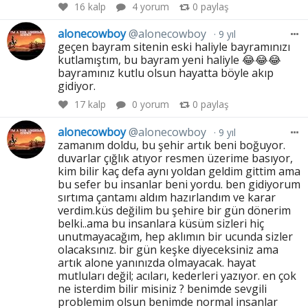
16
kalp
4 yorum
0
paylaş
alonecowboy
@alonecowboy
9 yıl
geçen bayram sitenin eski haliyle bayramınızı
kutlamıştım, bu bayram yeni haliyle 😂😂😂
bayramınız kutlu olsun hayatta böyle akıp
gidiyor.
17
kalp
0 yorum
0
paylaş
alonecowboy
@alonecowboy
9 yıl
zamanım doldu, bu şehir artık beni boğuyor.
duvarlar çığlık atıyor resmen üzerime basıyor,
kim bilir kaç defa aynı yoldan geldim gittim ama
bu sefer bu insanlar beni yordu. ben gidiyorum
sırtıma çantamı aldım hazırlandım ve karar
verdim.küs değilim bu şehire bir gün dönerim
belki..ama bu insanlara küsüm sizleri hiç
unutmayacağım, hep aklımın bir ucunda sizler
olacaksınız. bir gün keşke diyeceksiniz ama
artık alone yanınızda olmayacak. hayat
mutluları değil; acıları, kederleri yazıyor. en çok
ne isterdim bilir misiniz ? benimde sevgili
problemim olsun benimde normal insanlar