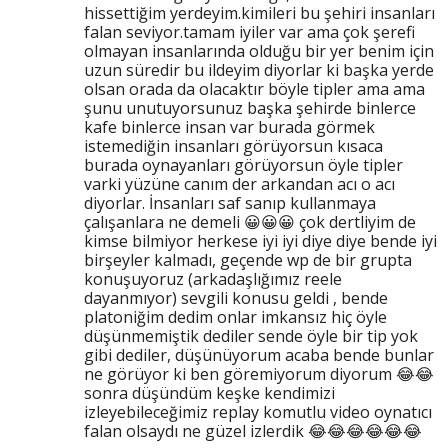
hissettiğim yerdeyim.kimileri bu şehiri insanları
falan seviyor.tamam iyiler var ama çok şerefi
olmayan insanlarında olduğu bir yer benim için
uzun süredir bu ildeyim diyorlar ki başka yerde
olsan orada da olacaktır böyle tipler ama ama
şunu unutuyorsunuz başka şehirde binlerce
kafe binlerce insan var burada görmek
istemediğin insanları görüyorsun kısaca
burada oynayanları görüyorsun öyle tipler
varki yüzüne canım der arkandan acı o acı
diyorlar. İnsanları saf sanıp kullanmaya
çalışanlara ne demeli 😀😀😀 çok dertliyim de
kimse bilmiyor herkese iyi iyi diye diye bende iyi
birşeyler kalmadı, geçende wp de bir grupta
konuşuyoruz (arkadaşlığımız reele
dayanmıyor) sevgili konusu geldi , bende
platoniğim dedim onlar imkansız hiç öyle
düşünmemiştik dediler sende öyle bir tip yok
gibi dediler, düşünüyorum acaba bende bunlar
ne görüyor ki ben göremiyorum diyorum 😂😂
sonra düşündüm keşke kendimizi
izleyebileceğimiz replay komutlu video oynatıcı
falan olsaydı ne güzel izlerdik 😂😂😂😂😂😂