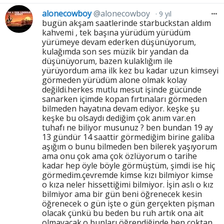
alonecowboy
@alonecowboy
9 yıl
bugün akşam saatlerinde starbuckstan aldım
kahvemi , tek başına yürüdüm yürüdüm
yürümeye devam ederken düşünüyorum,
kulağımda son ses müzik bir yandan da
düşünüyorum, bazen kulaklığım ile
yürüyordum ama ilk kez bu kadar uzun kimseyi
görmeden yürüdüm alone olmak kolay
değildi.herkes mutlu mesut işinde gücünde
sanarken içimde kopan fırtınaları görmeden
bilmeden hayatına devam ediyor. keşke şu
keşke bu olsaydı dediğim çok anım var.en
tuhafı ne biliyor musunuz ? ben bundan 19 ay
13 gündür 14 saattir görmediğim birine galiba
aşığım o bunu bilmeden ben bilerek yaşıyorum
ama onu çok ama çok özlüyorum o tarihe
kadar hep öyle böyle görmüştüm, şimdi ise hiç
görmedim.çevremde kimse kızı bilmiyor kimse
o kıza neler hissettiğimi bilmiyor. İşin aslı o kız
bilmiyor ama bir gün beni öğrenecek kesin
öğrenecek o gün işte o gün gerçekten pişman
olacak çünkü bu beden bu ruh artık ona ait
olmayacak.o bunları öğrendiğinde ben çoktan