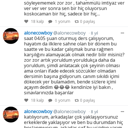
söyleyememek zor zor , tahammülü imtiyaz ver
ver ver ver sonra sen bir hiç oluyorsun
koskocaman bir hiç, sadece bir hiç....
18
kalp
1 yorum
0
paylaş
alonecowboy
@alonecowboy
8 yıl
saat 04.05 şuan oturmuş ders çalışıyorum,
hayatım da ilklere sahne olan bir dönem bu
saatte ve bu kadar çalışmak buna rağmen
karşılığını alamayacak olmak nedir bilir misiniz?
zor zor artık yoruldum yoruldukça daha da
yoruldum, şimdi anlatacak çok şeyinin olması
ama onları ifade edecek sözcükler olmadan
dersimin başına gidiyorum. canım sıkıldı içimi
dökecek yer bulamadım, bende sizlere içimi
açayım dedim 😂😂😂 kendinize iyi bakın ,
sınavlarınızda başarılar
18
kalp
0 yorum
0
paylaş
alonecowboy
@alonecowboy
8 yıl
katılıyorum, arkadaşlar çok yaklaşıyorsunuz
erkeklerde yaklaşıyor ve ben bu durumdan hiç
hoşlanmıyorum, arkadaş sırf bu yüzden yarım