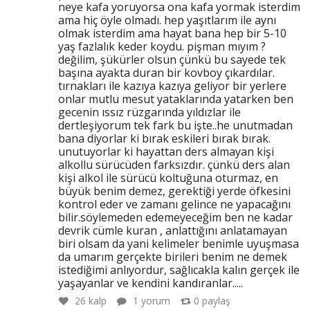
neye kafa yoruyorsa ona kafa yormak isterdim
ama hiç öyle olmadı. hep yaşıtlarım ile aynı
olmak isterdim ama hayat bana hep bir 5-10
yaş fazlalık keder koydu. pişman mıyım ?
değilim, şükürler olsun çünkü bu sayede tek
başına ayakta duran bir kovboy çıkardılar.
tırnakları ile kazıya kazıya geliyor bir yerlere
onlar mutlu mesut yataklarında yatarken ben
gecenin ıssız rüzgarında yıldızlar ile
dertleşiyorum tek fark bu işte..he unutmadan
bana diyorlar ki bırak eskileri bırak bırak.
unutuyorlar ki hayattan ders almayan kişi
alkollu sürücüden farksızdır. çünkü ders alan
kişi alkol ile sürücü koltuğuna oturmaz, en
büyük benim demez, gerektiği yerde öfkesini
kontrol eder ve zamanı gelince ne yapacağını
bilir.söylemeden edemeyeceğim ben ne kadar
devrik cümle kuran , anlattığını anlatamayan
biri olsam da yani kelimeler benimle uyuşmasa
da umarım gerçekte birileri benim ne demek
istediğimi anlıyordur, sağlıcakla kalın gerçek ile
yaşayanlar ve kendini kandıranlar.....
26
kalp
1 yorum
0
paylaş