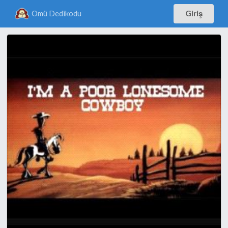
Omü Dedikodu
Giriş