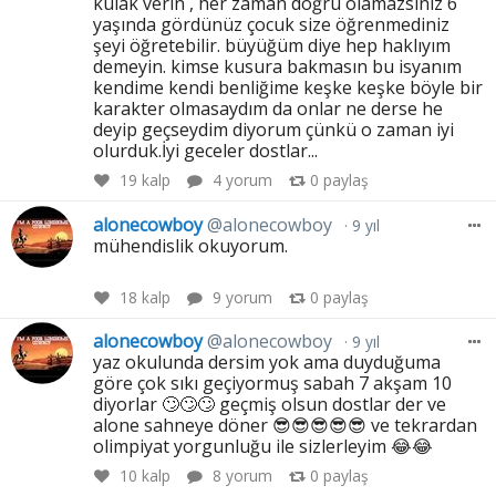
kulak verin , her zaman doğru olamazsınız 6
yaşında gördünüz çocuk size öğrenmediniz
şeyi öğretebilir. büyüğüm diye hep haklıyım
demeyin. kimse kusura bakmasın bu isyanım
kendime kendi benliğime keşke keşke böyle bir
karakter olmasaydım da onlar ne derse he
deyip geçseydim diyorum çünkü o zaman iyi
olurduk.İyi geceler dostlar...
19
kalp
4 yorum
0
paylaş
alonecowboy
@alonecowboy
9 yıl
mühendislik okuyorum.
18
kalp
9 yorum
0
paylaş
alonecowboy
@alonecowboy
9 yıl
yaz okulunda dersim yok ama duyduğuma
göre çok sıkı geçiyormuş sabah 7 akşam 10
diyorlar 🙄🙄🙄 geçmiş olsun dostlar der ve
alone sahneye döner 😎😎😎😎😎 ve tekrardan
olimpiyat yorgunluğu ile sizlerleyim 😂😂
10
kalp
8 yorum
0
paylaş