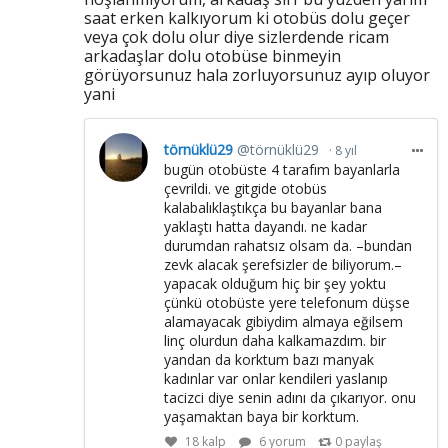
saat erken kalkıyorum ki otobüs dolu geçer
veya çok dolu olur diye sizlerdende ricam
arkadaşlar dolu otobüse binmeyin
görüyorsunuz hala zorluyorsunuz ayıp oluyor
yani
törnüklü29
@törnüklü29
8 yıl
bugün otobüste 4 tarafım bayanlarla
çevrildi. ve gitgide otobüs
kalabalıklaştıkça bu bayanlar bana
yaklaştı hatta dayandı. ne kadar
durumdan rahatsız olsam da. –bundan
zevk alacak şerefsizler de biliyorum.–
yapacak olduğum hiç bir şey yoktu
çünkü otobüste yere telefonum düşse
alamayacak gibiydim almaya eğilsem
linç olurdun daha kalkamazdım. bir
yandan da korktum bazı manyak
kadınlar var onlar kendileri yaslanıp
tacizci diye senin adını da çıkarıyor. onu
yaşamaktan baya bir korktum.
18
kalp
6 yorum
0
paylaş