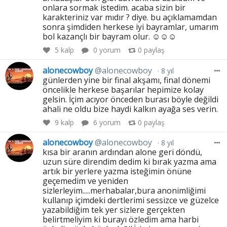
onlara sormak istedim. acaba sizin bir
karakteriniz var mıdır ? diye. bu açıklamamdan
sonra şimdiden herkese iyi bayramlar, umarım
bol kazançlı bir bayram olur. ☺️☺️☺️
5
kalp
0 yorum
0
paylaş
alonecowboy
@alonecowboy
8 yıl
günlerden yine bir final akşamı, final dönemi
öncelikle herkese başarılar hepimize kolay
gelsin. İçim acıyor önceden burası böyle değildi
ahali ne oldu bize haydi kalkın ayağa ses verin.
9
kalp
6 yorum
0
paylaş
alonecowboy
@alonecowboy
8 yıl
kısa bir aranın ardından alone geri döndü,
uzun süre direndim dedim ki bırak yazma ama
artık bir yerlere yazma isteğimin önüne
geçemedim ve yeniden
sizlerleyim.....merhabalar,bura anonimliğimi
kullanıp içimdeki dertlerimi sessizce ve güzelce
yazabildiğim tek yer sizlere gerçekten
belirtmeliyim ki burayı özledim ama harbi