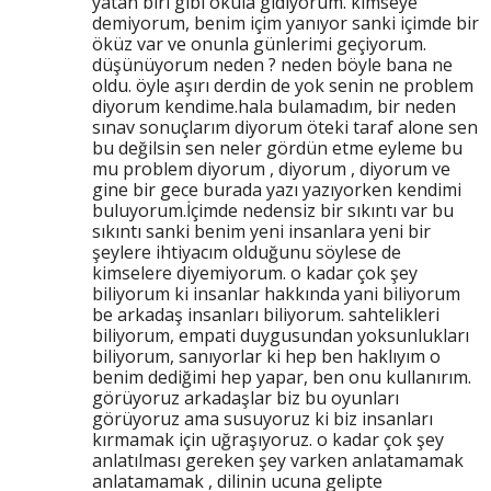
yatan biri gibi okula gidiyorum. kimseye
demiyorum, benim içim yanıyor sanki içimde bir
öküz var ve onunla günlerimi geçiyorum.
düşünüyorum neden ? neden böyle bana ne
oldu. öyle aşırı derdin de yok senin ne problem
diyorum kendime.hala bulamadım, bir neden
sınav sonuçlarım diyorum öteki taraf alone sen
bu değilsin sen neler gördün etme eyleme bu
mu problem diyorum , diyorum , diyorum ve
gine bir gece burada yazı yazıyorken kendimi
buluyorum.İçimde nedensiz bir sıkıntı var bu
sıkıntı sanki benim yeni insanlara yeni bir
şeylere ihtiyacım olduğunu söylese de
kimselere diyemiyorum. o kadar çok şey
biliyorum ki insanlar hakkında yani biliyorum
be arkadaş insanları biliyorum. sahtelikleri
biliyorum, empati duygusundan yoksunlukları
biliyorum, sanıyorlar ki hep ben haklıyım o
benim dediğimi hep yapar, ben onu kullanırım.
görüyoruz arkadaşlar biz bu oyunları
görüyoruz ama susuyoruz ki biz insanları
kırmamak için uğraşıyoruz. o kadar çok şey
anlatılması gereken şey varken anlatamamak
anlatamamak , dilinin ucuna gelipte