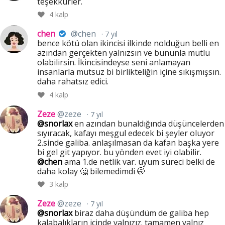
teşekkürler.
4
kalp
chen
@chen
7 yıl
bence kötü olan ikincisi ilkinde nolduğun belli en
azından gerçekten yalnızsın ve bununla mutlu
olabilirsin. İkincisindeyse seni anlamayan
insanlarla mutsuz bi birlikteliğin içine sıkışmışsın.
daha rahatsız edici.
4
kalp
Zeze
@zeze
7 yıl
@snorlax
en azından bunaldığında düşüncelerden
sıyıracak, kafayı meşgul edecek bi şeyler oluyor
2.sinde galiba. anlaşılmasan da kafan başka yere
bi gel git yapıyor. bu yönden evet iyi olabilir.
@chen
ama 1.de netlik var. uyum süreci belki de
daha kolay 🤔 bilemedimdi 🤭
3
kalp
Zeze
@zeze
7 yıl
@snorlax
biraz daha düşündüm de galiba hep
kalabalıkların içinde yalnızız. tamamen yalnız