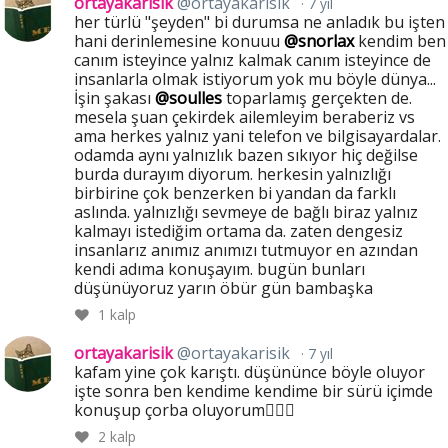
ortayakarisik
@ortayakarisik
7 yıl
her türlü "şeyden" bi durumsa ne anladık bu işten
hani derinlemesine konuuu
@snorlax
kendim ben
canım isteyince yalnız kalmak canım isteyince de
insanlarla olmak istiyorum yok mu böyle dünya...
İşin şakası
@soulles
toparlamış gerçekten de.
mesela şuan çekirdek ailemleyim beraberiz vs
ama herkes yalnız yani telefon ve bilgisayardalar.
odamda aynı yalnızlık bazen sıkıyor hiç değilse
burda durayım diyorum. herkesin yalnızlığı
birbirine çok benzerken bi yandan da farklı
aslında. yalnızlığı sevmeye de bağlı biraz yalnız
kalmayı istediğim ortama da. zaten dengesiz
insanlarız anımız anımızı tutmuyor en azından
kendi adıma konuşayım. bugün bunları
düşünüyoruz yarın öbür gün bambaşka
1
kalp
ortayakarisik
@ortayakarisik
7 yıl
kafam yine çok karıştı. düşününce böyle oluyor
işte sonra ben kendime kendime bir sürü içimde
konuşup çorba oluyorum🤦🏻‍♀️
2
kalp