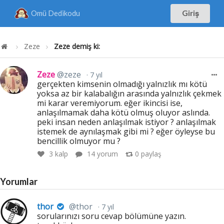
Omü Dedikodu
Giriş
Zeze
Zeze demiş ki:
Zeze
@zeze
7 yıl
gerçekten kimsenin olmadığı yalnızlık mı kötü
yoksa az bir kalabalığın arasında yalnızlık çekmek
mi karar veremiyorum. eğer ikincisi ise,
anlaşılmamak daha kötü olmuş oluyor aslında.
peki insan neden anlaşılmak istiyor ? anlaşılmak
istemek de aynılaşmak gibi mi ? eğer öyleyse bu
bencillik olmuyor mu ?
3
kalp
14 yorum
0
paylaş
Yorumlar
thor
@thor
7 yıl
sorularınızı soru cevap bölümüne yazın.