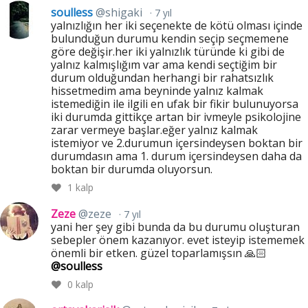
soulless
@shigaki
7 yıl
yalnızlığın her iki seçenekte de kötü olması içinde
bulunduğun durumu kendin seçip seçmemene
göre değişir.her iki yalnızlık türünde ki gibi de
yalnız kalmışlığım var ama kendi seçtiğim bir
durum olduğundan herhangi bir rahatsızlık
hissetmedim ama beyninde yalnız kalmak
istemediğin ile ilgili en ufak bir fikir bulunuyorsa
iki durumda gittikçe artan bir ivmeyle psikolojine
zarar vermeye başlar.eğer yalnız kalmak
istemiyor ve 2.durumun içersindeysen boktan bir
durumdasın ama 1. durum içersindeysen daha da
boktan bir durumda oluyorsun.
1
kalp
Zeze
@zeze
7 yıl
yani her şey gibi bunda da bu durumu oluşturan
sebepler önem kazanıyor. evet isteyip istememek
önemli bir etken. güzel toparlamışsın 🙏🏻
@soulless
0
kalp