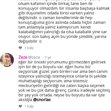
olsam kafamın içinde birkaç tane ben ile
konuşuyor olmazdım. bir insanla başbaşa kalmak
gibi düşünelim. odada birisi varken yalnız
değilsindir. o zaman kendilerimle de hep
konuştuğuma göre aslında odada hiçbir zaman
tam anlamıyla yalnız kalmıyorum. kendi
kalabalığımın yalnızlığı da olsa kalabalık yine var
oluyor. son bakış açım bu yönde şimdilik, yarına
değişebilir ☺️
1
kalp
Zeze
@zeze
7 yıl
eğer bir önceki yorumumu görmezden gelirsek
işin bir de şu boyutu var. eğer bunu biz
seçiyorsak güzel. yani birileri var ama ben canım
isteyince yalnızlığı istemeyince onlarla bi şekilde
muhattaplığı seçiyorum. ama istemsiz
mecburiyetin getirdiği ise zaten başka seçenek
yok ve bu çok daha iğrenç. çünkü iradeyle seçilmiş
bir şey yok ortada. neyse bu boyutu da var işte
aksldjla
@snorlax
1
kalp