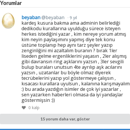
Yorumlar
beyaban
@beyaban
9 yıl
kardeş kusura bakma ama adminin belirlediği
dedikodu kurallarına uyulduğu sürece isteyen
herkes istediğini yazar , kim nereye yorum atmış
kim neyin paylaşımını yapmış diye tek konu
üstüne toplanıp hep aynı tarz şeyler yazıp
zenginliğini mi azaltalım buranın ? bırak 1ler
liseden gelme ergenliklerini yaşasın , 2ler alışmış
gibi davransın ring aşklarını yazsın , 3ler sevgili
bulup buraları unutsun 4te ayrılıp aşk acılarını
yazsın , uzatanlar bu böyle olmaz diyerek
tecrübelerini yazıp yol göstermeye çalışsın ,
kısacası kurallara uyulsun , kalanına karışmayalım
:) bu arada yazdığın isimler de çok iyi yazarlar ,
sen yazarken haberleri olmasa da iyi yandaşlar
göstermişsin :))
0
kalp
15 yorum daha var, göster