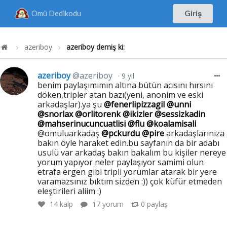
Omü Dedikodu
Giriş
azeriboy
azeriboy demiş ki:
azeriboy
@azeriboy
9 yıl
benim paylaşımımın altına bütün acısını hırsını
döken,tripler atan bazı(yeni, anonim ve eski
arkadaşlar).ya şu
@fenerlipizzagil
@unni
@snorlax
@orlitorenk
@ikizler
@sessizkadin
@mahserinucuncuatlisi
@flu
@koalamisali
@omuluarkadaş
@pckurdu
@pire
arkadaşlarınıza
bakın öyle haraket edin.bu sayfanın da bir adabı
usulü var arkadaş bakın bakalım bu kişiler nereye
yorum yapıyor neler paylaşıyor samimi olun
etrafa ergen gibi tripli yorumlar atarak bir yere
varamazsınız bıktım sizden :)) çok küfür etmeden
eleştirileri aliim :)
14
kalp
17 yorum
0
paylaş